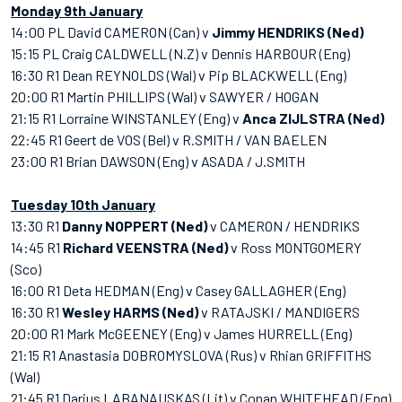
Monday 9th January
14:00 PL David CAMERON (Can) v
Jimmy HENDRIKS (Ned)
15:15 PL Craig CALDWELL (N.Z) v Dennis HARBOUR (Eng)
16:30 R1 Dean REYNOLDS (Wal) v Pip BLACKWELL (Eng)
20:00 R1 Martin PHILLIPS (Wal) v SAWYER / HOGAN
21:15 R1 Lorraine WINSTANLEY (Eng) v
Anca ZIJLSTRA (Ned)
22:45 R1 Geert de VOS (Bel) v R.SMITH / VAN BAELEN
23:00 R1 Brian DAWSON (Eng) v ASADA / J.SMITH
Tuesday 10th January
13:30 R1
Danny NOPPERT (Ned)
v CAMERON / HENDRIKS
14:45 R1
Richard VEENSTRA (Ned)
v Ross MONTGOMERY
(Sco)
16:00 R1 Deta HEDMAN (Eng) v Casey GALLAGHER (Eng)
16:30 R1
Wesley HARMS (Ned)
v RATAJSKI / MANDIGERS
20:00 R1 Mark McGEENEY (Eng) v James HURRELL (Eng)
21:15 R1 Anastasia DOBROMYSLOVA (Rus) v Rhian GRIFFITHS
(Wal)
21:45 R1 Darius LABANAUSKAS (Lit) v Conan WHITEHEAD (Eng)