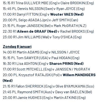
15:15 R1 Trina GULLIVER MBE (Eng) v Claire BROOKIN (Eng)
15:45 PL Dennis NILSSON (Swe) v Ryan JOYCE (Eng)
17:00 R1 Darryl FITTON (Eng) v
Wouter VAES (Ned)
20:00 PL Seigo ASADA (Jpn) v Jeff SMITH (Can)
21:15 PL Roger JANSSEN (Bel) v Mark McGRATH (N.Z)
22:30 R1
Aileen de GRAAF (Ned)
v Rachel BROOKS (Eng)
23:00 R1 Jim WILLIAMS (Wal) v Tony O'SHEA (Eng)
Zondag 8 januari
14:00 R1 Martin ADAMS (Eng) v NILSSON / JOYCE
15:15 PL Tom SAWYER (USA) v Paul HOGAN (Eng)
16:30 R1 Lisa ASHTON (Eng) v
Sharon PRINS (Ned)
17:00 R1 Scott MITCHELL (Eng) v JANSSEN / McGRATH
20:00 PL Krzysztof RATAJSKI (Pol) v
Willem MANDIGERS
(Ned)
21:15 R1 Fallon SHERROCK (Eng) v Olive BYAMUKAMA (Sco)
21:45 PL Raymond SMITH (Aus) v Davy van BAELEN (Bel)
23:00 R1 Jamie HUGHES (Eng) v Martin ATKINS (Eng)