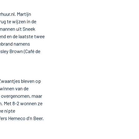
uur.nl. Martijn
ug te wijzen in de
e mannen uit Sneek
nd en de laatste twee
senbrand namens
sley Brown (Café de
 Zwaantjes bleven op
 winnen van de
ie overgenomen, maar
en. Met 8-2 wonnen ze
ee nipte
fers Hemeco d'n Beer.