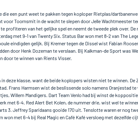
e die een punt weet te pakken tegen koploper Rietplas/dartbanenverh
 voor Toornsmit in de wacht te slepen door Jelle Wachtmeester ter
t te profiteren van het gelijke spel en neemt de tweede plek over. D
erdag met 9-1 van Twenty Six. Status Bar won met 8-2 van The Lege
poule eindigden gelijk. Bij Kremer tegen de Dissel wist Fabian Roo
edden door Henk Dozeman te verslaan. Bij Kalkman-de Sport was We
n door te winnen van Rients Visser.
 in deze klasse, want de beide koplopers wisten niet te winnen. De
stad. Frans Harmsen wist de beslissende solo namens Oranjestad te
tjes, Willem Mandigers. Dart Team Venlo had bij winst de kopposit
terk met 6-4. Red Alert Bet Kolen, de nummer drie, wist wel te winn
rts 3. Jeffrey Sparidaans gooide 170 uit. Tenslotte waren er nog tw
 won met 6-4 bij Real Magic en Café Kafé versloeg met dezelfde cij