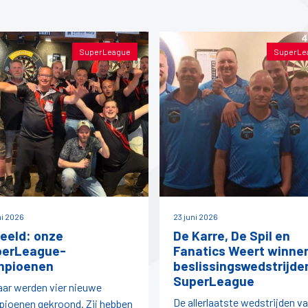
SuperLeague
SuperLe
ni 2026
23 juni 2026
beeld: onze
De Karre, De Spil en
perLeague-
Fanatics Weert winne
mpioenen
beslissingswedstrijde
SuperLeague
jaar werden vier nieuwe
De allerlaatste wedstrijden v
ioenen gekroond. Zij hebben