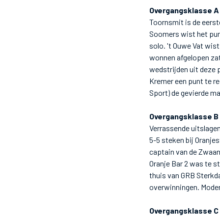
Overgangsklasse A
Toornsmit is de eerst
Soomers wist het punt
solo. 't Ouwe Vat wis
wonnen afgelopen zat
wedstrijden uit deze 
Kremer een punt te r
Sport) de gevierde ma
Overgangsklasse B
Verrassende uitslagen
5-5 steken bij Oranje
captain van de Zwaan
Oranje Bar 2 was te s
thuis van GRB Sterkda
overwinningen. Modern
Overgangsklasse C