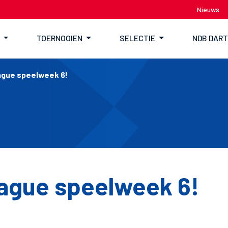
Nieuws
TOERNOOIEN
SELECTIE
NDB DAR
gue speelweek 6!
ague speelweek 6!