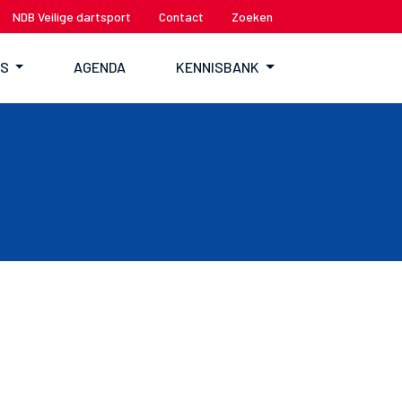
NDB Veilige dartsport
Contact
Zoeken
TS
AGENDA
KENNISBANK