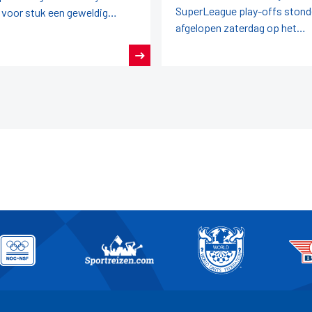
SuperLeague play-offs ston
 voor stuk een geweldig
afgelopen zaterdag op het
oen darts achter de rug.
programma.