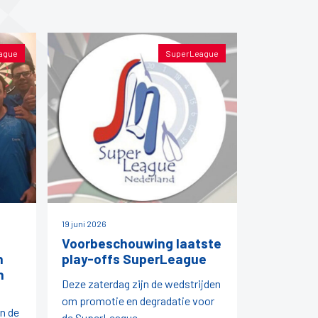
ague
SuperLeague
19 juni 2026
Voorbeschouwing laatste
n
play-offs SuperLeague
n
Deze zaterdag zijn de wedstrijden
om promotie en degradatie voor
an de
de SuperLeague.