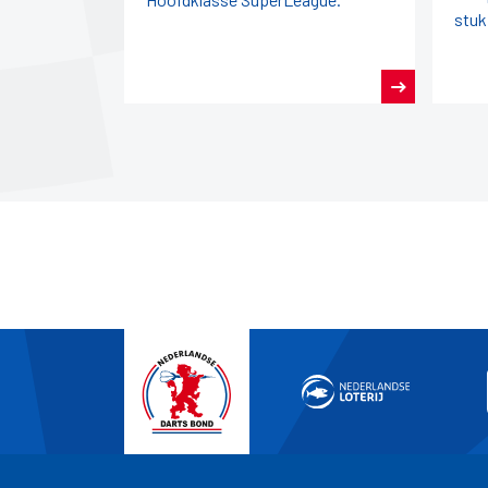
stuk
seiz