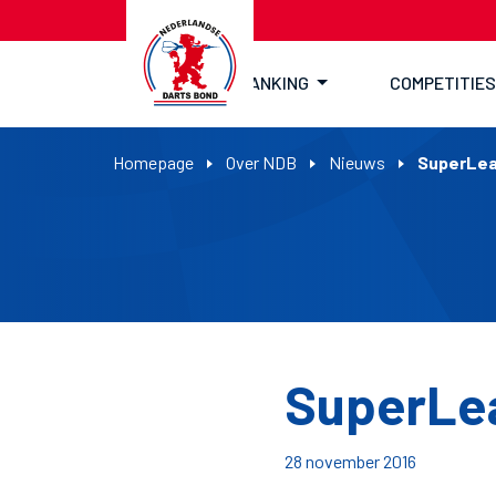
RANKING
COMPETITIES
Homepage
Over NDB
Nieuws
SuperLea
SuperLe
28 november 2016