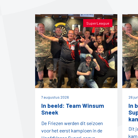
SuperLeague
7 augustus 2026
26 ju
In beeld: Team Winsum
In 
Sneek
Su
ka
De Friezen werden dit seizoen
Dit 
voor het eerst kampioen in de
kamp
Hoofdklasse SuperLeague.