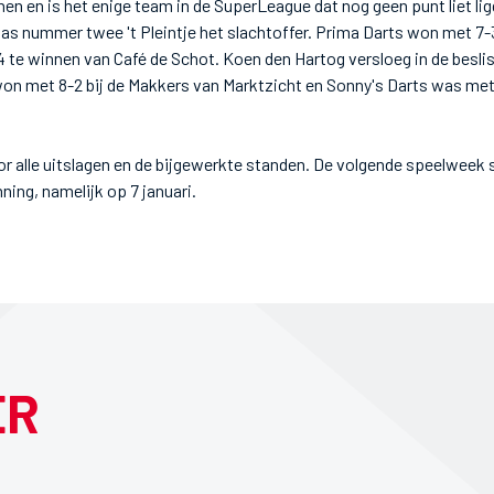
nen en is het enige team in de SuperLeague dat nog geen punt liet lig
as nummer twee 't Pleintje het slachtoffer. Prima Darts won met 7-
4 te winnen van Café de Schot. Koen den Hartog versloeg in de besl
on met 8-2 bij de Makkers van Marktzicht en Sonny's Darts was met 
or alle uitslagen en de bijgewerkte standen. De volgende speelweek s
ning, namelijk op 7 januari.
ER