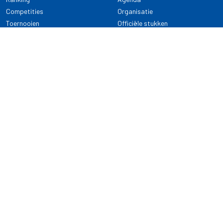
Competities
Organisatie
Toernooien
Officiële stukken
Selectie
Alle onderwerpen
NDB Darts
Kennisbank
KENNISBANK
CONTACT
Dartsport
Nederlandse Darts Bond
NDB Veilige dartsport
Archimedesbaan 7
Gedragsregels
3439 ME Nieuwegein
Reglementen
Dispensatie
030 - 2081 180
info@ndbdarts.nl
Alle onderwerpen