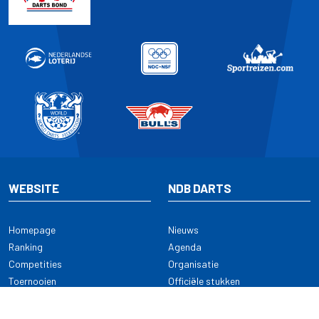
WEBSITE
NDB DARTS
Homepage
Nieuws
Ranking
Agenda
Competities
Organisatie
Toernooien
Officiële stukken
Selectie
Alle onderwerpen
NDB Darts