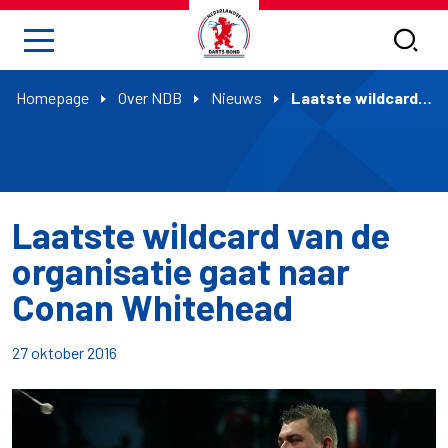
Homepage
Over NDB
Nieuws
Laatste wildcard van de organisatie gaat naar Conan Whitehead
Laatste wildcard van de
organisatie gaat naar
Conan Whitehead
27 oktober 2016