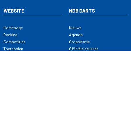
WEBSITE
NDB DARTS
Homepage
Nieuws
Ranking
Agenda
Competities
Organisatie
Toernooien
Officiële stukken
Selectie
Alle onderwerpen
NDB Darts
Kennisbank
KENNISBANK
CONTACT
Dartsport
Nederlandse Darts Bond
NDB Veilige dartsport
Archimedesbaan 7
Gedragsregels
3439 ME Nieuwegein
Reglementen