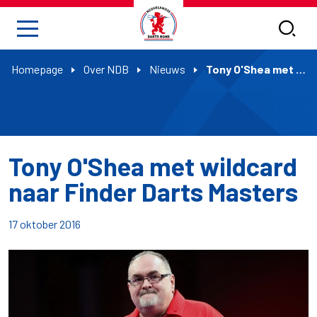
Homepage
Over NDB
Nieuws
Tony O'Shea met wildcard naar Finder Darts Masters
Tony O'Shea met wildcard
naar Finder Darts Masters
17 oktober 2016