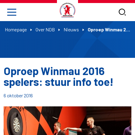
Homepage
Over NDB
Nieuws
Oproep Winmau 2016 spelers: stuur info toe!
Oproep Winmau 2016
spelers: stuur info toe!
6 oktober 2016