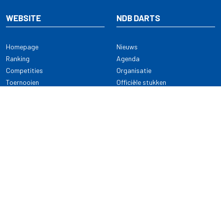
WEBSITE
NDB DARTS
Homepage
Nieuws
Ranking
Agenda
Competities
Organisatie
Toernooien
Officiële stukken
Selectie
Alle onderwerpen
NDB Darts
Kennisbank
KENNISBANK
CONTACT
Dartsport
Nederlandse Darts Bond
NDB Veilige dartsport
Archimedesbaan 7
Gedragsregels
3439 ME Nieuwegein
Reglementen