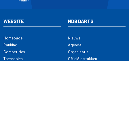
WEBSITE
NDB DARTS
Homepage
Nieuws
Ranking
Agenda
Competities
Organisatie
Toernooien
Officiële stukken
Selectie
Alle onderwerpen
NDB Darts
Kennisbank
KENNISBANK
CONTACT
Dartsport
Nederlandse Darts Bond
NDB Veilige dartsport
Archimedesbaan 7