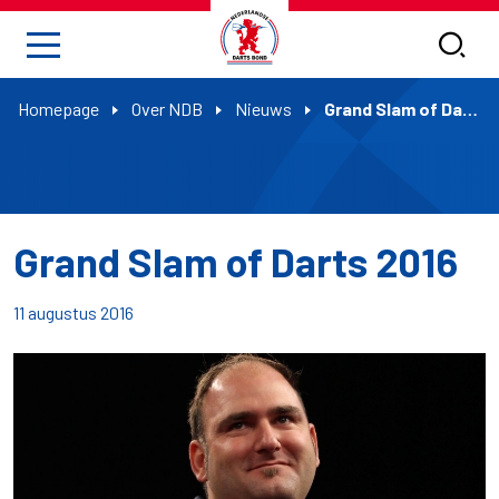
Homepage
Over NDB
Nieuws
Grand Slam of Darts 2016
Grand Slam of Darts 2016
11 augustus 2016