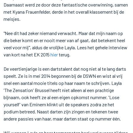
Daarnaast werd ze door deze fantastische overwinning, samen
met Kyana Frauenfelder, derde in het overall klassement bij de
meisjes.
"Nee dit had zeker niemand verwacht. Maar dat mijn naam op
die beker komt en er nooit meer van af gaat, dat betekent heel
veel voor mij", aldus de vrolijke Layla. Lees het gehele interview
van kort na het EK 2015
hier
terug.
De veertienjarige is een dartstalent dat nog niet al te lang darts
speelt. Ze is in mei 2014 begonnen bij de DSWN en wist al vrij
snel een aantal mooie titels op haar naam te schrijven. Layla
'The Zensation' Brussel heeft niet alleen al een prachtige
bijnaam, ook heeft ze al een eigen opkomst nummer. 'Lose
yourself' van Eminem klinkt uit de speakers zodra ze het
podium betreed. Naast darten zijn zingen en tekenen twee
andere passies van haar, maar darten staat op nummer één.
Wij wensen Layla en haar teamgenoten heel veel succes tijdens