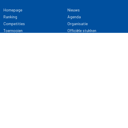
Homepage
Nieuws
Ranking
Agenda
Competities
Organisatie
Toernooien
Officiële stukken
Selectie
Alle onderwerpen
NDB Darts
Kennisbank
KENNISBANK
CONTACT
Dartsport
Nederlandse Darts Bond
NDB Veilige dartsport
Archimedesbaan 7
Gedragsregels
3439 ME Nieuwegein
Reglementen
Dispensatie
030 - 2081 180
info@ndbdarts.nl
Alle onderwerpen