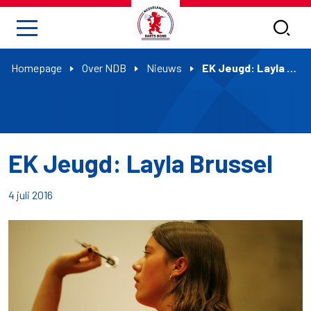
Homepage
Over NDB
Nieuws
EK Jeugd: Layla Brussel
EK Jeugd: Layla Brussel
4 juli 2016