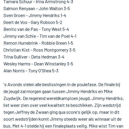
Tamara Schuur - Irina Armstrong 4-3
Salmon Renyaan - John Walton 3-5
Sven Groen - Jimmy Hendriks 1-4
Geert de Vos - Gary Robson 5-2
Benito van de Pas - Tony West 5-4
Jimmy van Schie - Tim van de Poel 4-1
Remon Hurrebrink - Robbie Green 1-5
Christian Kist - Ross Montgomery 3-5
Trina Gulliver - Deta Hedman 3-4
Wesley Harms - Dean Winstanley 3-5
Alan Norris - Tony O'Shea 5-3
's Avonds vielen alle beslissingen in de poulefase. De finale bij
de jeugd zal morgen gaan tussen Jimmy Hendriks en Mike
Zuydwijk. De regerend wereldkampioen jeugd, Jimmy Hendriks,
liet weer zien over veel kwaliteit te beschikken. Zijn wedstrijd
tegen Jeffrey de Zwaan ging qua score's gelijk op, maar in dit
soort wedstrijden komt Jimmy steeds weer als winnaar uit de
bus. Met 4-1 stelde hij een finaleplaats veilig. Mike wist Tim van