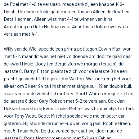
de Poel met 4-0 te verslaan, mede dankzij een knappe 146-
finish. De damesfinale gaat morgen tussen Aileen de Graaf en
Deta Hedman. Aileen wist met 4-1 te winnen van Irina
Armstrong en Deta Hedman wist Anastasia Dobromyslova te
verslaan met 4-1.
Willy van de Wiel speelde een prima pot tegen Edwin Max, won
met 5-2, maar dit was net niet voldoende om door te gaan naar
de kwartfinale. Joey ten Berge zien we morgen terug bij de
laatste 8. Darryl Fitton plaatste zich voor de laatste 8 na een
prachtige wedstrijd tegen John Walton. Walton kreeg het voor
elkaar om 3 keer 94 te finishen met single bull, 19 en double bull,
maar verloor de wedstrijd met 5-4. Scott Waites voegde zich bij
de laatste 8 door Gary Robson met 5-2 te verslaan. Ook Jan
Dekker bereikte de kwartfinale. Met 5-1 was hij duidelijk te sterk
voor Tony West. Scott Mitchel speelde vele malen beter dan
gisteren. Hij stuurde de runner-up van vorig jaar, Robbie Green,
met 5-1 naar huis. De titelverdediger gaat wel door naar de
laatste 8. Ross Montgomery won met 5-2 van Fabian