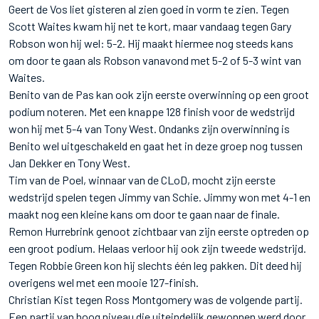
Geert de Vos liet gisteren al zien goed in vorm te zien. Tegen
Scott Waites kwam hij net te kort, maar vandaag tegen Gary
Robson won hij wel: 5-2. Hij maakt hiermee nog steeds kans
om door te gaan als Robson vanavond met 5-2 of 5-3 wint van
Waites.
Benito van de Pas kan ook zijn eerste overwinning op een groot
podium noteren. Met een knappe 128 finish voor de wedstrijd
won hij met 5-4 van Tony West. Ondanks zijn overwinning is
Benito wel uitgeschakeld en gaat het in deze groep nog tussen
Jan Dekker en Tony West.
Tim van de Poel, winnaar van de CLoD, mocht zijn eerste
wedstrijd spelen tegen Jimmy van Schie. Jimmy won met 4-1 en
maakt nog een kleine kans om door te gaan naar de finale.
Remon Hurrebrink genoot zichtbaar van zijn eerste optreden op
een groot podium. Helaas verloor hij ook zijn tweede wedstrijd.
Tegen Robbie Green kon hij slechts één leg pakken. Dit deed hij
overigens wel met een mooie 127-finish.
Christian Kist tegen Ross Montgomery was de volgende partij.
Een partij van hoog niveau die uiteindelijk gewonnen werd door