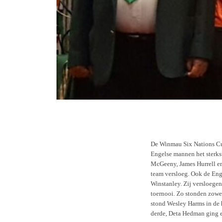
De Winmau Six Nations Cup 
Engelse mannen het sterkst
McGeeny, James Hurrell en 
team versloeg. Ook de Eng
Winstanley. Zij versloege
toernooi. Zo stonden zowel 
stond Wesley Harms in de h
derde, Deta Hedman ging e