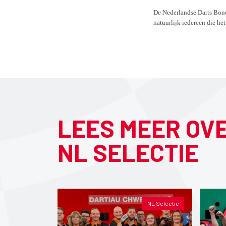
De Nederlandse Darts Bond
natuurlijk iedereen die he
LEES MEER OV
NL SELECTIE
NL Selectie