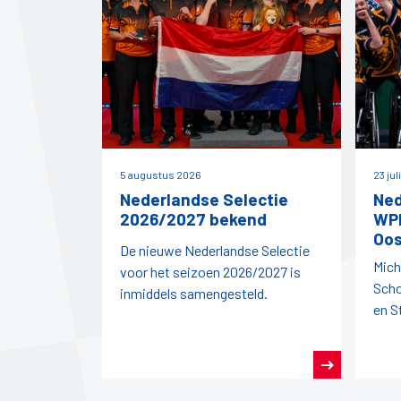
5 augustus 2026
23 jul
Nederlandse Selectie
Ned
2026/2027 bekend
WPD
Oos
De nieuwe Nederlandse Selectie
Mich
voor het seizoen 2026/2027 is
Scho
inmiddels samengesteld.
en S
vert
dit j