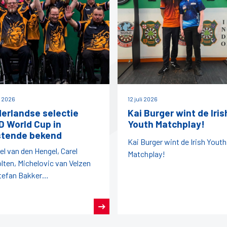
i 2026
12 juli 2026
erlandse selectie
Kai Burger wint de Iris
 World Cup in
Youth Matchplay!
tende bekend
Kai Burger wint de Irish Youth
el van den Hengel, Carel
Matchplay!
lten, Michelovic van Velzen
tefan Bakker
egenwoordigen ons land later
aar.