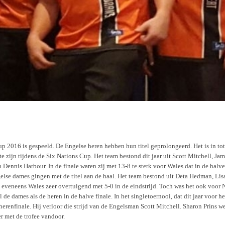
2016 is gespeeld. De Engelse heren hebben hun titel geprolongeerd. Het is in tota
e zijn tijdens de Six Nations Cup. Het team bestond dit jaar uit Scott Mitchell, J
Dennis Harbour. In de finale waren zij met 13-8 te sterk voor Wales dat in de halve
else dames gingen met de titel aan de haal. Het team bestond uit Deta Hedman, Lis
n eveneens Wales zeer overtuigend met 5-0 in de eindstrijd. Toch was het ook voor
de dames als de heren in de halve finale. In het singletoernooi, dat dit jaar voor h
erenfinale. Hij verloor die strijd van de Engelsman Scott Mitchell. Sharon Prins w
r met de trofee vandoor.