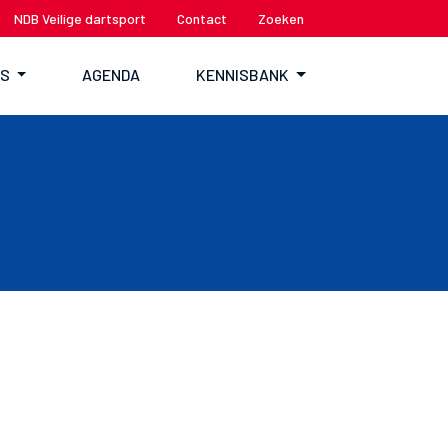
NDB Veilige dartsport
Contact
Zoeken
TS
AGENDA
KENNISBANK