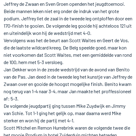
Jeffrey de Zwaan en Sven Groen openden het jeugdtoernooi.
Beide mannen leken niet erg onder de indruk van het grote
podium. Jeffrey liet de zaal in de tweede leg ontploffen door een
170-finish te gooien. De volgende leg gooide hij achteloos 121 uit
en uiteindelijk won hij de wedstrijd met 4-0.
Vervolgens was het de beurt aan Scott Waites en Geert de Vos,
die de laatste wildcard kreeg. De Belg speelde goed, maar kon
niet voorkomen dat Scott Waites, met een gemiddelde van rond
de 100, hem met 5-3 versloeg.
Jan Dekker won in de zesde wedstrijd van de avond van Benito
van de Pas. Jan deed in de tweede leg het kunstje van Jeffrey de
Zwaan over en gooide de hoogst mogelijke finish. Benito kwam
nog terug van 1-4 naar 3-4, maar Jan maakte het proffessioneel
af: 5-3.
De volgende jeugdpartij ging tussen Mike Zuydwijk en Jimmy
van Schie. Tot 1-1 ging het gelijk op, maar daarna werd Mike
sterker en won hij de partij met 4-1.
Scott Mitchel en Remon Hurrebrink waren de volgende twee die
het mooie Prodium in hotel Zuiderduin michten betreden.