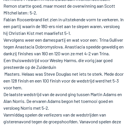
Remon startte goed, maar moest de overwinning aan Scott
Mitchel laten: 5-2.
Fabian Roosenbrand liet zien in uitstekende vorm te verkeren. In
een partij waarin de 180-ers niet aan te slepen waren, versloeg
hij Christian Kist met maarliefst 5-1.
Vervolgens weer een damespartij en wat voor een: Trina Gulliver
tegen Anastacia Dobromyslova. Anastiacia speelde geweldig en
dankzij finishes van 160 en 120 won ze met 4-2 van Trina.
Een thuiswedstrijd voor Wesley Harms, die vorig jaar goed
presteerde op de Zuiderduin
Masters. Helaas was Steve Douglas net iets te sterk. Mede door
een 128 finish en een 100 finish voor de wedstrijd werd het 5-3
voor hem.
De laatste wedstrijd van de avond ging tussen Martin Adams en
Alan Norris. De ervaren Adams begon het toernooi goed en
versloeg Norris met 5-2.
Vanmiddag spelen de verliezers van de wedstrijden van
gisterenavond tegen de groepshoofden. Vanavond spelen deze