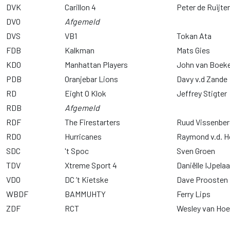
DVK
Carillon 4
Peter de Ruijter
DVO
Afgemeld
DVS
VB1
Tokan Ata
FDB
Kalkman
Mats Gies
KDO
Manhattan Players
John van Boeke
PDB
Oranjebar Lions
Davy v.d Zande
RD
Eight O Klok
Jeffrey Stigter
RDB
Afgemeld
RDF
The Firestarters
Ruud Vissenber
RDO
Hurricanes
Raymond v.d. 
SDC
't Spoc
Sven Groen
TDV
Xtreme Sport 4
Daniëlle IJpelaa
VDO
DC ’t Kietske
Dave Proosten
WBDF
BAMMUHTY
Ferry Lips
ZDF
RCT
Wesley van Hoe