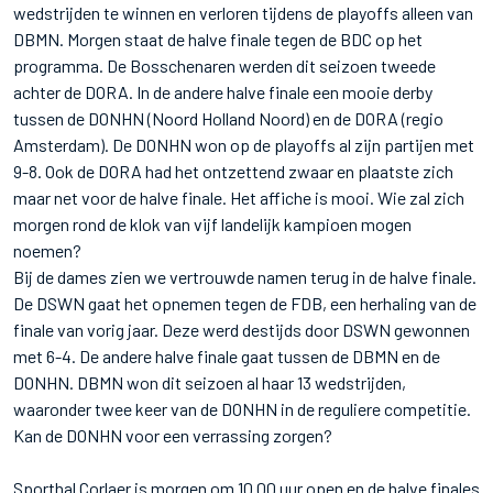
wedstrijden te winnen en verloren tijdens de playoffs alleen van
DBMN. Morgen staat de halve finale tegen de BDC op het
programma. De Bosschenaren werden dit seizoen tweede
achter de DORA. In de andere halve finale een mooie derby
tussen de DONHN (Noord Holland Noord) en de DORA (regio
Amsterdam). De DONHN won op de playoffs al zijn partijen met
9-8. Ook de DORA had het ontzettend zwaar en plaatste zich
maar net voor de halve finale. Het affiche is mooi. Wie zal zich
morgen rond de klok van vijf landelijk kampioen mogen
noemen?
Bij de dames zien we vertrouwde namen terug in de halve finale.
De DSWN gaat het opnemen tegen de FDB, een herhaling van de
finale van vorig jaar. Deze werd destijds door DSWN gewonnen
met 6-4. De andere halve finale gaat tussen de DBMN en de
DONHN. DBMN won dit seizoen al haar 13 wedstrijden,
waaronder twee keer van de DONHN in de reguliere competitie.
Kan de DONHN voor een verrassing zorgen?
Sporthal Corlaer is morgen om 10.00 uur open en de halve finales