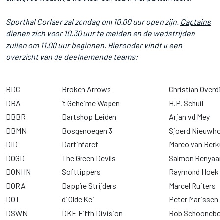
Sporthal Corlaer zal zondag om 10.00 uur open zijn.
Captains
dienen zich voor 10.30 uur te melden
en de wedstrijden
zullen om 11.00 uur beginnen. Hieronder vindt u een
overzicht van de deelnemende teams:
BDC
Broken Arrows
Christian Overdi
DBA
’t Geheime Wapen
H.P. Schuil
DBBR
Dartshop Leiden
Arjan vd Mey
DBMN
Bosgenoegen 3
Sjoerd Nieuwh
DID
Dartinfarct
Marco van Ber
DOGD
The Green Devils
Salmon Renyaa
DONHN
Softtippers
Raymond Hoek
DORA
Dapp’re Strijders
Marcel Ruiters
DOT
d’ Olde Kei
Peter Marissen
DSWN
DKE Fifth Division
Rob Schooneb