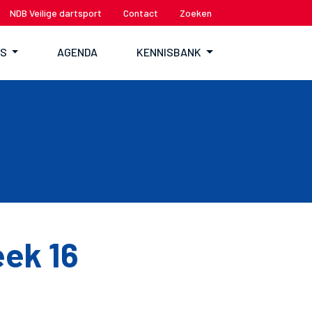
NDB Veilige dartsport
Contact
Zoeken
TS
AGENDA
KENNISBANK
ek 16