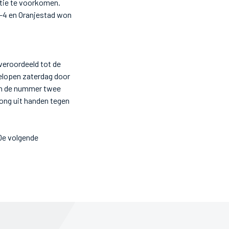
atie te voorkomen.
6-4 en Oranjestad won
 veroordeeld tot de
elopen zaterdag door
gen de nummer twee
ong uit handen tegen
 De volgende