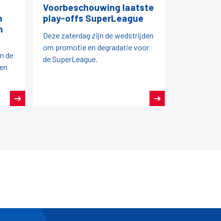
Voorbeschouwing laatste
n
play-offs SuperLeague
n
Deze zaterdag zijn de wedstrijden
om promotie en degradatie voor
an de
de SuperLeague.
den