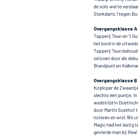
de solo wel te versla
Sterkdarts 1 tegen B
Overgangsklasse A
Tapperij Teun en 't O
het bord in de uitwed
Tapperij Teun behoud
seizoen door als debu
Brandpunt en Kalkman
Overgangsklasse B
Koploper de Zwaantje
slechts één puntje. I
wedstrijd in Doetinc
door Martin Soethof te
noteren en wist 164 ui
Magic had het lastig 
gevierde man bij Real