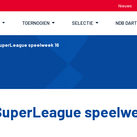
Nieuws
TOERNOOIEN
SELECTIE
NDB DAR
SuperLeague speelweek 16
SuperLeague speelwe