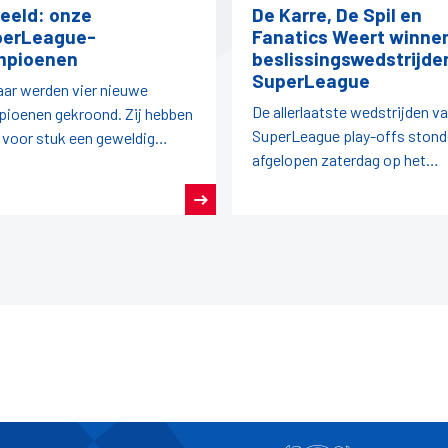
beeld: onze
De Karre, De Spil en
perLeague-
Fanatics Weert winne
mpioenen
beslissingswedstrijde
SuperLeague
jaar werden vier nieuwe
De allerlaatste wedstrijden v
ioenen gekroond. Zij hebben
SuperLeague play-offs ston
 voor stuk een geweldig
afgelopen zaterdag op het
oen darts achter de rug.
programma.