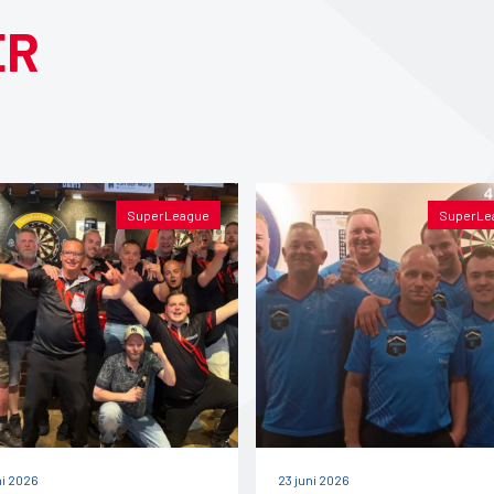
ER
SuperLeague
SuperLe
ni 2026
23 juni 2026