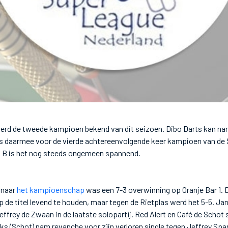
erd de tweede kampioen bekend van dit seizoen. Dibo Darts kan nam
is daarmee voor de vierde achtereenvolgende keer kampioen van de 
 B is het nog steeds ongemeen spannend.
 naar
het kampioenschap
was een 7-3 overwinning op Oranje Bar 1. 
de titel levend te houden, maar tegen de Rietplas werd het 5-5. Ja
frey de Zwaan in de laatste solopartij. Red Alert en Café de Schot s
ks (Schot) nam revanche voor zijn verloren single tegen Jeffrey Spa