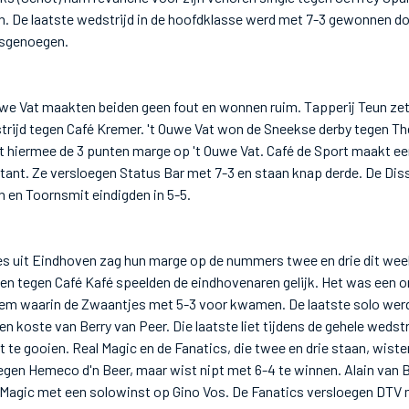
an. De laatste wedstrijd in de hoofdklasse werd met 7-3 gewonnen 
osgenoegen.
uwe Vat maakten beiden geen fout en wonnen ruim. Tapperij Teun zet
strijd tegen Café Kremer. 't Ouwe Vat won de Sneekse derby tegen Th
t hiermee de 3 punten marge op 't Ouwe Vat. Café de Sport maakt ee
tant. Ze versloegen Status Bar met 7-3 en staan knap derde. De Dis
 en Toornsmit eindigden in 5-5.
s uit Eindhoven zag hun marge op de nummers twee en drie dit wee
n en tegen Café Kafé speelden de eindhovenaren gelijk. Het was een
hem waarin de Zwaantjes met 5-3 voor kwamen. De laatste solo we
n koste van Berry van Peer. Die laatste liet tijdens de gehele wedstr
t te gooien. Real Magic en de Fanatics, die twee en drie staan, wiste
tegen Hemeco d'n Beer, maar wist nipt met 6-4 te winnen. Alain van
 Magic met een solowinst op Gino Vos. De Fanatics versloegen DTV 