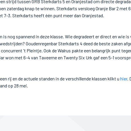
en strijd tussen GRB Sterkdarts 5 en Oranjestad om directe degrad
en zaterdag knap te winnen. Sterkdarts versloeg Oranje Bar 2 met 
t 7-3. Sterkdarts heeft één punt meer dan Oranjestad.
in is nog spannend in deze klasse. Wie degradeert er direct en wie is
wedstrijden? Goudenregenbar Sterkdarts 4 deed de beste zaken afg
 concurrent 't Pleintje. Ook de Walrus pakte een belangrijk punt te
Bar won met 6-4 van Taveerne en Twenty Six Urk gaf een 5-1 voorspr
 een rij en de actuele standen in de verschillende klassen klikt u
hier
.
land op 28 mei.