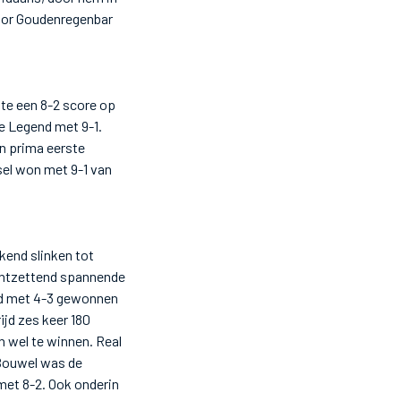
door Goudenregenbar
te een 8-2 score op
e Legend met 9-1.
n prima eerste
sel won met 9-1 van
kend slinken tot
 ontzettend spannende
rd met 4-3 gewonnen
ijd zes keer 180
n wel te winnen. Real
 Bouwel was de
met 8-2. Ook onderin