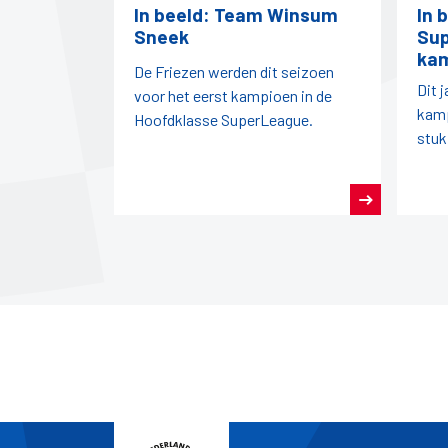
In beeld: Team Winsum
In 
Sneek
Su
ka
De Friezen werden dit seizoen
Dit 
voor het eerst kampioen in de
kamp
Hoofdklasse SuperLeague.
stuk
seiz