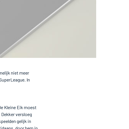
elijk niet meer
SuperLeague. In
De Kleine Eik moest
n Dekker versloeg
peelden gelijk in
ridaans, door hem in