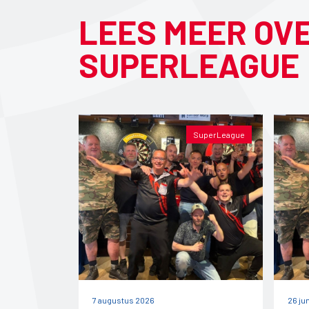
LEES MEER OV
SUPERLEAGUE
SuperLeague
7 augustus 2026
26 ju