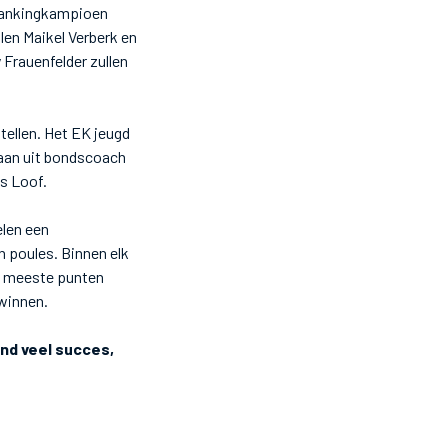
e Rankingkampioen
len Maikel Verberk en
Frauenfelder zullen
tellen. Het EK jeugd
estaan uit bondscoach
us Loof.
elen een
n poules. Binnen elk
de meeste punten
 winnen.
nd veel succes,