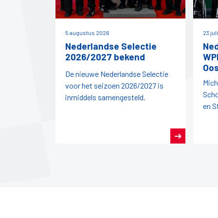
5 augustus 2026
23 jul
Nederlandse Selectie
Ned
2026/2027 bekend
WPD
Oos
De nieuwe Nederlandse Selectie
Mich
voor het seizoen 2026/2027 is
Scho
inmiddels samengesteld.
en S
vert
dit j