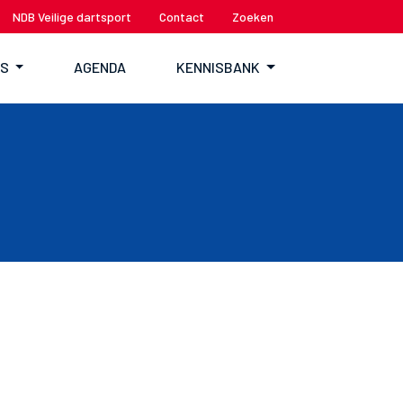
NDB Veilige dartsport
Contact
Zoeken
TS
AGENDA
KENNISBANK