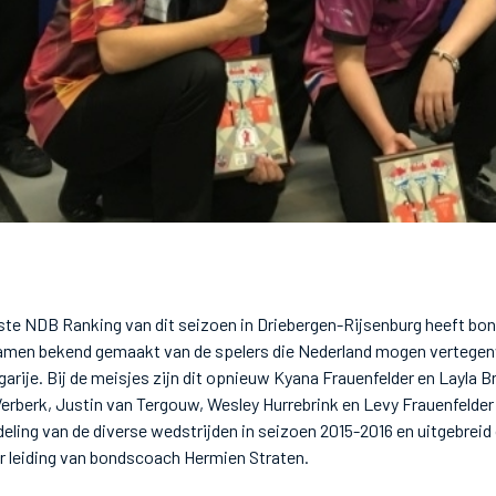
tste NDB Ranking van dit seizoen in Driebergen-Rijsenburg heeft bo
amen bekend gemaakt van de spelers die Nederland mogen vertegen
arije. Bij de meisjes zijn dit opnieuw Kyana Frauenfelder en Layla Br
 Verberk, Justin van Tergouw, Wesley Hurrebrink en Levy Frauenfelder 
deling van de diverse wedstrijden in seizoen 2015-2016 en uitgebreid
r leiding van bondscoach Hermien Straten.