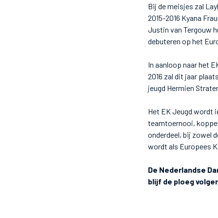
Bij de meisjes zal La
2015-2016 Kyana Fraue
Justin van Tergouw hu
debuteren op het Eu
In aanloop naar het E
2016 zal dit jaar plaa
jeugd Hermien Strate
Het EK Jeugd wordt i
teamtoernooi, koppelt
onderdeel, bij zowel 
wordt als Europees K
De Nederlandse Dar
blijf de ploeg volg