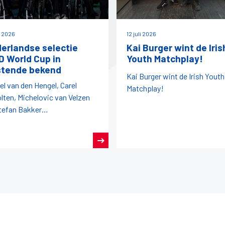
i 2026
12 juli 2026
erlandse selectie
Kai Burger wint de Iris
 World Cup in
Youth Matchplay!
tende bekend
Kai Burger wint de Irish Youth
el van den Hengel, Carel
Matchplay!
lten, Michelovic van Velzen
tefan Bakker
egenwoordigen ons land later
aar.