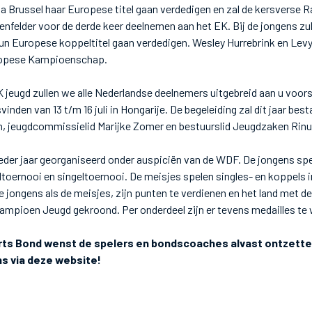
yla Brussel haar Europese titel gaan verdedigen en zal de kersvers
nfelder voor de derde keer deelnemen aan het EK. Bij de jongens zul
n Europese koppeltitel gaan verdedigen. Wesley Hurrebrink en Levy 
ropese Kampioenschap.
K jeugd zullen we alle Nederlandse deelnemers uitgebreid aan u voors
tsvinden van 13 t/m 16 juli in Hongarije. De begeleiding zal dit jaar b
n, jeugdcommissielid Marijke Zomer en bestuurslid Jeugdzaken Rin
eder jaar georganiseerd onder auspiciën van de WDF. De jongens sp
oernooi en singeltoernooi. De meisjes spelen singles- en koppels i
de jongens als de meisjes, zijn punten te verdienen en het land met 
ampioen Jeugd gekroond. Per onderdeel zijn er tevens medailles te
ts Bond wenst de spelers en bondscoaches alvast ontzette
ens via deze website!