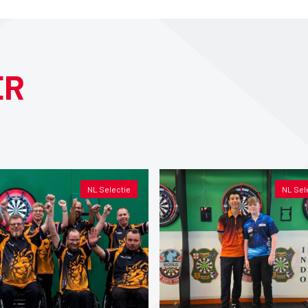
ER
NL Selectie
NL Sel