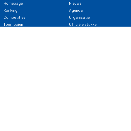
Homepage
Nieuws
Ranking
Agenda
Competities
Organisatie
Toernooien
Officiële stukken
Selectie
Alle onderwerpen
NDB Darts
Kennisbank
KENNISBANK
CONTACT
Dartsport
Nederlandse Darts Bond
NDB Veilige dartsport
Archimedesbaan 7
Gedragsregels
3439 ME Nieuwegein
Reglementen
Dispensatie
030 - 2081 180
info@ndbdarts.nl
Alle onderwerpen