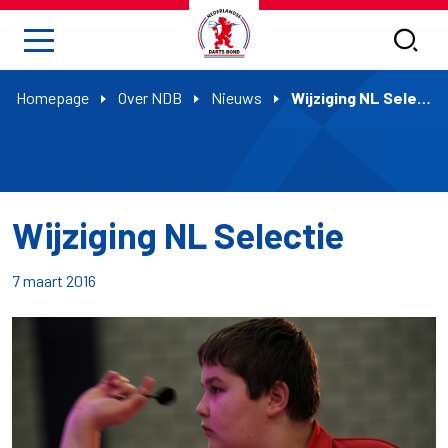
Homepage
Over NDB
Nieuws
Wijziging NL Selectie
Wijziging NL Selectie
7 maart 2016