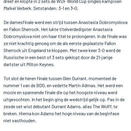
dreef en klopte in 2 sets de WDF World Cup singles kampioen
Maikel Verberk. Setstanden: 3-1 en 3-0.
De damesfinale werd een strijd tussen Anastasia Dobromyslova
en Fallon Sherrock. Het lukte titelverdedigster Anastasia
Dobromyslova niet om haar titel te prolongeren. In de finale was
ze niet krachtig genoeg om de als eerste geplaatste Fallon
Sherrock uit Engeland te kloppen. Met twee keer 3-0 werd de
Russische in een best of 3 sets geklopt door de 21-jarige
dartster uit Milton Keynes.
Tot slot de heren finale tussen Glen Durrant, momenteel de
nummer 1 van de BDO, en vedette Martin Admas. Het werd een
mooie en spannende finale die op het hoogste niveau werd
uitgevochten. In het begin ging de wedstrijd gelijk op. Pas in de
zesde set wist debutant Durrant Adams, alias The Wolff, te
breken. Hierna kon Adams het hoge niveau van de beginfase
niet vasthouden.