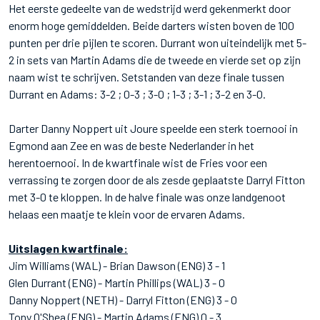
Het eerste gedeelte van de wedstrijd werd gekenmerkt door
enorm hoge gemiddelden. Beide darters wisten boven de 100
punten per drie pijlen te scoren. Durrant won uiteindelijk met 5-
2 in sets van Martin Adams die de tweede en vierde set op zijn
naam wist te schrijven. Setstanden van deze finale tussen
Durrant en Adams: 3-2 ; 0-3 ; 3-0 ; 1-3 ; 3-1 ; 3-2 en 3-0.
Darter Danny Noppert uit Joure speelde een sterk toernooi in
Egmond aan Zee en was de beste Nederlander in het
herentoernooi. In de kwartfinale wist de Fries voor een
verrassing te zorgen door de als zesde geplaatste Darryl Fitton
met 3-0 te kloppen. In de halve finale was onze landgenoot
helaas een maatje te klein voor de ervaren Adams.
Uitslagen kwartfinale:
Jim Williams (WAL) - Brian Dawson (ENG) 3 - 1
Glen Durrant (ENG) - Martin Phillips (WAL) 3 - 0
Danny Noppert (NETH) - Darryl Fitton (ENG) 3 - 0
Tony O'Shea (ENG) - Martin Adams (ENG) 0 - 3