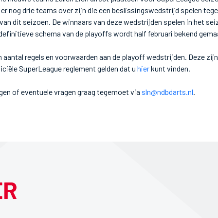
en er nog drie teams over zijn die een beslissingswedstrijd spelen te
an dit seizoen. De winnaars van deze wedstrijden spelen in het sei
efinitieve schema van de playoffs wordt half februari bekend gema
en aantal regels en voorwaarden aan de playoff wedstrijden. Deze zij
fficiële SuperLeague reglement gelden dat u
hier
kunt vinden.
gen of eventuele vragen graag tegemoet via
sln@ndbdarts.nl
.
ER