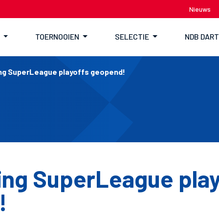
Nieuws
TOERNOOIEN
SELECTIE
NDB DAR
ing SuperLeague playoffs geopend!
ving SuperLeague play
!