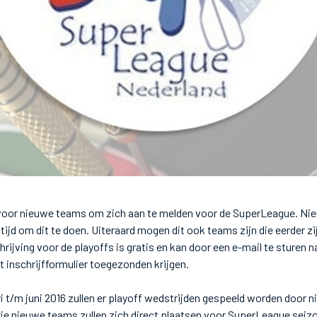
 voor nieuwe teams om zich aan te melden voor de SuperLeague. N
 tijd om dit te doen. Uiteraard mogen dit ook teams zijn die eerder zij
rijving voor de playoffs is gratis en kan door een e-mail te sturen n
t inschrijfformulier toegezonden krijgen.
i t/m juni 2016 zullen er playoff wedstrijden gespeeld worden door 
ie nieuwe teams zullen zich direct plaatsen voor SuperLeague seiz