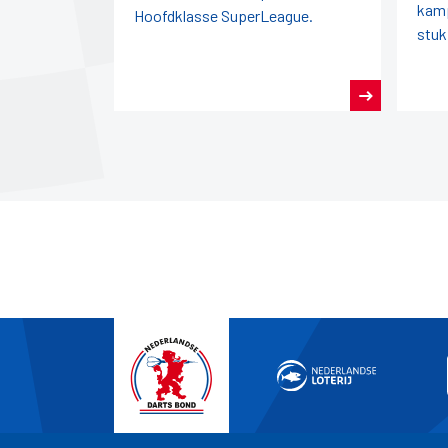
kamp
Hoofdklasse SuperLeague.
stuk
seiz