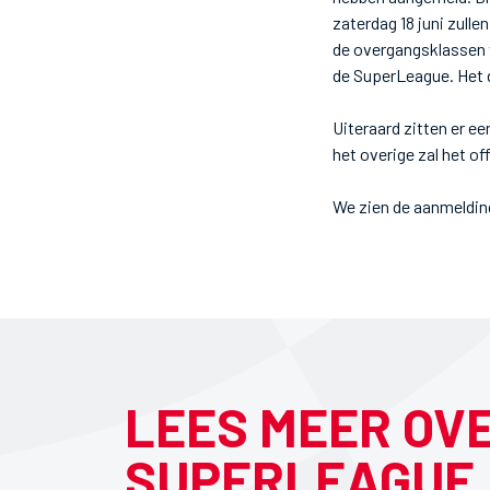
zaterdag 18 juni zull
de overgangsklassen v
de SuperLeague. Het d
Uiteraard zitten er e
het overige zal het o
We zien de aanmeldin
LEES MEER OV
SUPERLEAGUE