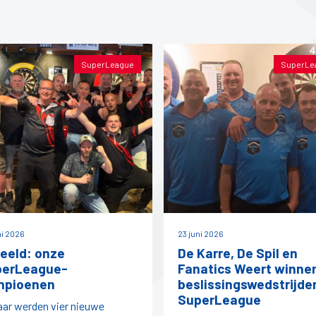
SuperLeague
SuperLe
ni 2026
23 juni 2026
beeld: onze
De Karre, De Spil en
perLeague-
Fanatics Weert winne
mpioenen
beslissingswedstrijde
SuperLeague
jaar werden vier nieuwe