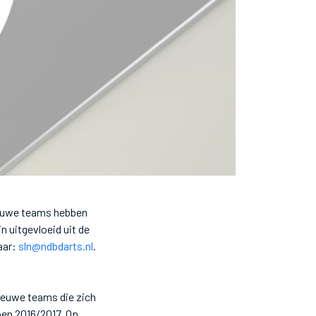
ieuwe teams hebben
n uitgevloeid uit de
aar:
sln@ndbdarts.nl
.
nieuwe teams die zich
oen 2016/2017. Op