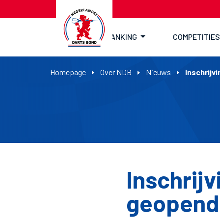
RANKING
COMPETITIES
Homepage
Over NDB
Nieuws
Inschrijv
Inschrij
geopend