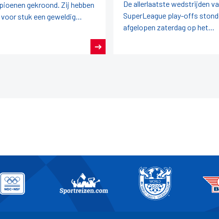
De allerlaatste wedstrijden v
ioenen gekroond. Zij hebben
SuperLeague play-offs ston
 voor stuk een geweldig
afgelopen zaterdag op het
oen darts achter de rug.
programma.