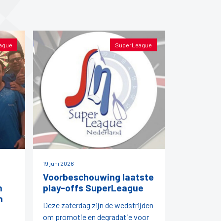
ague
SuperLeague
19 juni 2026
Voorbeschouwing laatste
n
play-offs SuperLeague
n
Deze zaterdag zijn de wedstrijden
om promotie en degradatie voor