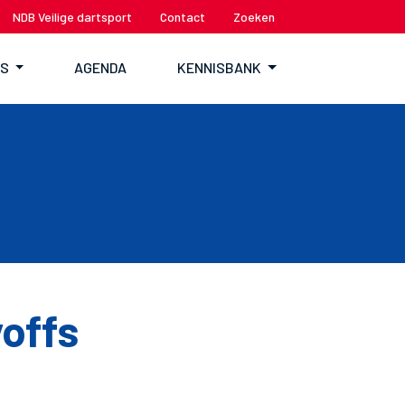
NDB Veilige dartsport
Contact
Zoeken
TS
AGENDA
KENNISBANK
offs