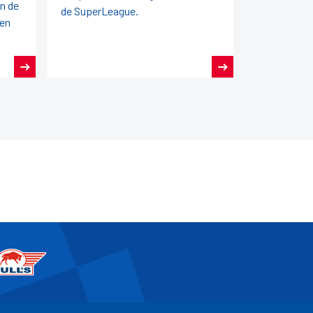
an de
de SuperLeague.
den