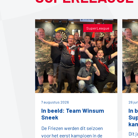
SuperLeague
7 augustus 2026
26 ju
In beeld: Team Winsum
In 
Sneek
Su
ka
De Friezen werden dit seizoen
Dit 
voor het eerst kampioen in de