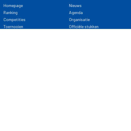
Homepage
Nieuws
Ranking
Agenda
Competities
Organisatie
Toernooien
Officiële stukken
Selectie
Alle onderwerpen
NDB Darts
Kennisbank
KENNISBANK
CONTACT
Dartsport
Nederlandse Darts Bond
NDB Veilige dartsport
Archimedesbaan 7
Gedragsregels
3439 ME Nieuwegein
Reglementen
Dispensatie
030 - 2081 180
info@ndbdarts.nl
Alle onderwerpen