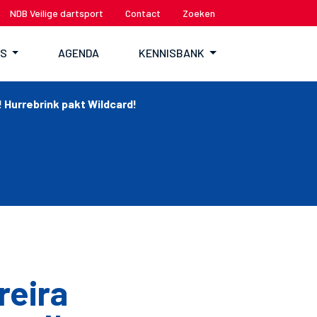
NDB Veilige dartsport
Contact
Zoeken
TS
AGENDA
KENNISBANK
Hurrebrink pakt Wildcard!
reira