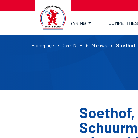
RANKING
COMPETITIES
Homepage
Over NDB
Nieuws
Soethof, 
Soethof,
Schuurma