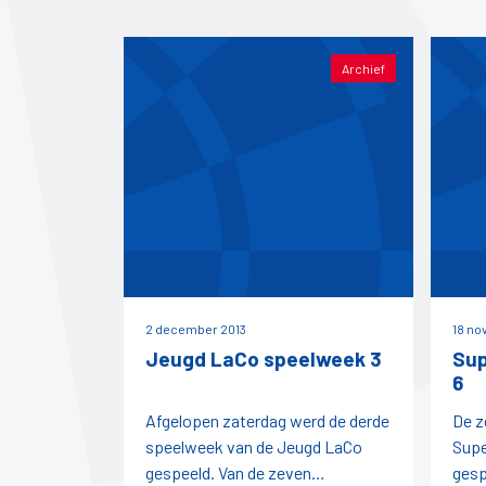
Archief
2 december 2013
18 no
Jeugd LaCo speelweek 3
Sup
6
Afgelopen zaterdag werd de derde
De z
speelweek van de Jeugd LaCo
Supe
gespeeld. Van de zeven
gesp