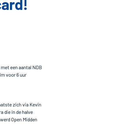
card!
n met een aantal NDB
uim voor 6 uur
atste zich via Kevin
 die in de halve
n werd Open Midden