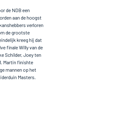
oor de NDB een
worden aan de hoogst
l kanshebbers verloren
 om de grootste
ndelijk kreeg hij dat
ve finale Willy van de
ke Schilder, Joey ten
 Martin finishte
kige mannen op het
iderduin Masters.