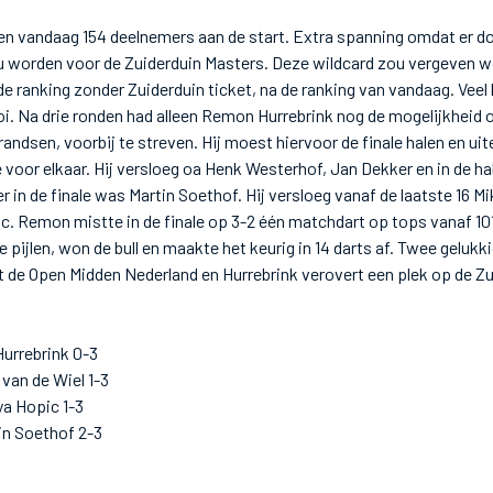
nen vandaag 154 deelnemers aan de start. Extra spanning omdat er d
u worden voor de Zuiderduin Masters. Deze wildcard zou vergeven 
de ranking zonder Zuiderduin ticket, na de ranking van vandaag. Vee
ooi. Na drie ronden had alleen Remon Hurrebrink nog de mogelijkheid
ndsen, voorbij te streven. Hij moest hiervoor de finale halen en uitei
voor elkaar. Hij versloeg oa Henk Westerhof, Jan Dekker en in de hal
r in de finale was Martin Soethof. Hij versloeg vanaf de laatste 16 Mi
. Remon mistte in de finale op 3-2 één matchdart op tops vanaf 101.
e pijlen, won de bull en maakte het keurig in 14 darts af. Twee geluk
 de Open Midden Nederland en Hurrebrink verovert een plek op de Zu
urrebrink 0-3
 van de Wiel 1-3
a Hopic 1-3
in Soethof 2-3