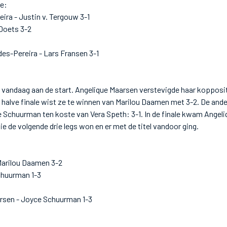
le:
ra - Justin v. Tergouw 3-1
 Doets 3-2
es-Pereira - Lars Fransen 3-1
 vandaag aan de start. Angelique Maarsen verstevigde haar kopposi
e halve finale wist ze te winnen van Marilou Daamen met 3-2. De ande
Schuurman ten koste van Vera Speth: 3-1. In de finale kwam Angeliq
e de volgende drie legs won en er met de titel vandoor ging.
Marilou Daamen 3-2
chuurman 1-3
arsen - Joyce Schuurman 1-3