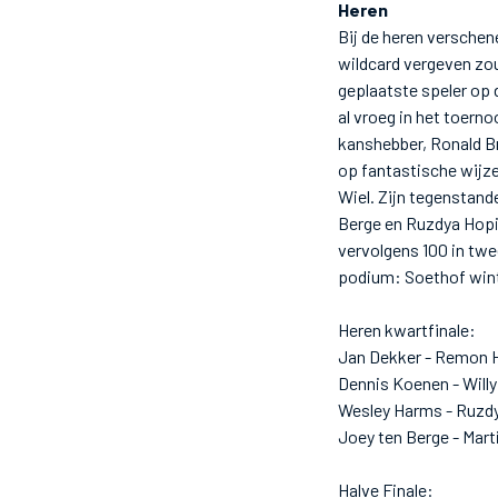
Heren
Bij de heren versche
wildcard vergeven zo
geplaatste speler op 
al vroeg in het toern
kanshebber, Ronald Bra
op fantastische wijze 
Wiel. Zijn tegenstande
Berge en Ruzdya Hopic
vervolgens 100 in twe
podium: Soethof wint
Heren kwartfinale:
Jan Dekker - Remon H
Dennis Koenen - Willy
Wesley Harms - Ruzdy
Joey ten Berge - Mart
Halve Finale: