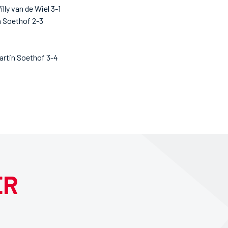
lly van de Wiel 3-1
n Soethof 2-3
artin Soethof 3-4
ER