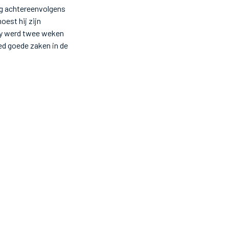
eg achtereenvolgens
oest hij zijn
my werd twee weken
ed goede zaken in de