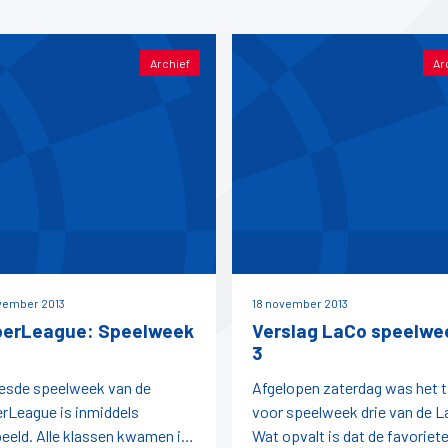
Archief
Ar
vember 2013
18 november 2013
erLeague: Speelweek
Verslag LaCo speelwe
3
esde speelweek van de
Afgelopen zaterdag was het t
rLeague is inmiddels
voor speelweek drie van de L
eeld. Alle klassen kwamen in
Wat opvalt is dat de favoriet