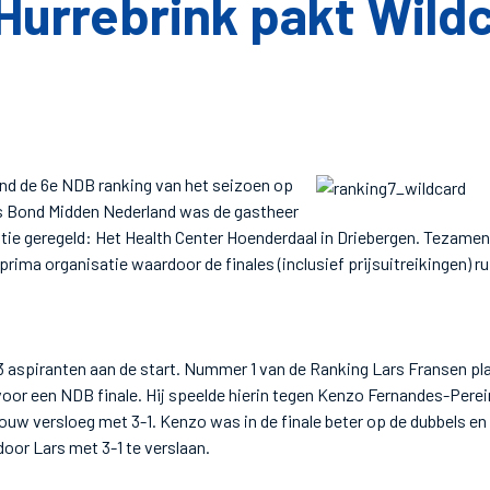
Hurrebrink pakt Wild
nd de 6e NDB ranking van het seizoen op
 Bond Midden Nederland was de gastheer
atie geregeld: Het Health Center Hoenderdaal in Driebergen. Tezame
 prima organisatie waardoor de finales (inclusief prijsuitreikingen) r
 aspiranten aan de start. Nummer 1 van de Ranking Lars Fransen pla
oor een NDB finale. Hij speelde hierin tegen Kenzo Fernandes-Pereira
gouw versloeg met 3-1. Kenzo was in de finale beter op de dubbels e
or Lars met 3-1 te verslaan.