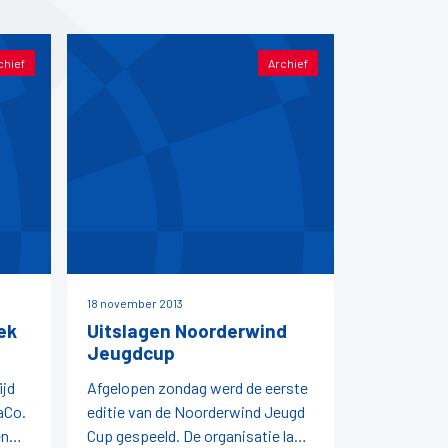
chief
Archief
18 november 2013
ek
Uitslagen Noorderwind
Jeugdcup
ijd
Afgelopen zondag werd de eerste
aCo.
editie van de Noorderwind Jeugd
en
Cup gespeeld. De organisatie lag