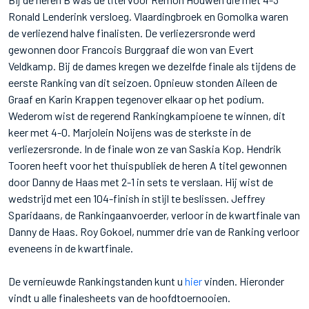
Ronald Lenderink versloeg. Vlaardingbroek en Gomolka waren
de verliezend halve finalisten. De verliezersronde werd
gewonnen door Francois Burggraaf die won van Evert
Veldkamp. Bij de dames kregen we dezelfde finale als tijdens de
eerste Ranking van dit seizoen. Opnieuw stonden Aileen de
Graaf en Karin Krappen tegenover elkaar op het podium.
Wederom wist de regerend Rankingkampioene te winnen, dit
keer met 4-0. Marjolein Noijens was de sterkste in de
verliezersronde. In de finale won ze van Saskia Kop. Hendrik
Tooren heeft voor het thuispubliek de heren A titel gewonnen
door Danny de Haas met 2-1 in sets te verslaan. Hij wist de
wedstrijd met een 104-finish in stijl te beslissen. Jeffrey
Sparidaans, de Rankingaanvoerder, verloor in de kwartfinale van
Danny de Haas. Roy Gokoel, nummer drie van de Ranking verloor
eveneens in de kwartfinale.
De vernieuwde Rankingstanden kunt u
hier
vinden. Hieronder
vindt u alle finalesheets van de hoofdtoernooien.