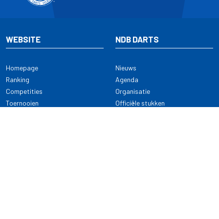
WEBSITE
NDB DARTS
Homepage
Nieuws
Ranking
Agenda
Competities
Organisatie
Toernooien
Officiële stukken
Selectie
Alle onderwerpen
NDB Darts
Kennisbank
KENNISBANK
CONTACT
Dartsport
Nederlandse Darts Bond
NDB Veilige dartsport
Archimedesbaan 7