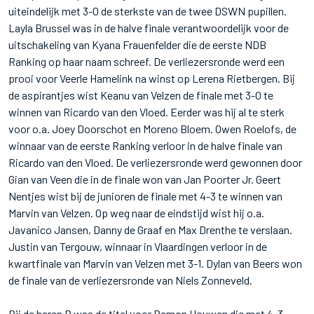
uiteindelijk met 3-0 de sterkste van de twee DSWN pupillen.
Layla Brussel was in de halve finale verantwoordelijk voor de
uitschakeling van Kyana Frauenfelder die de eerste NDB
Ranking op haar naam schreef. De verliezersronde werd een
prooi voor Veerle Hamelink na winst op Lerena Rietbergen. Bij
de aspirantjes wist Keanu van Velzen de finale met 3-0 te
winnen van Ricardo van den Vloed. Eerder was hij al te sterk
voor o.a. Joey Doorschot en Moreno Bloem. Owen Roelofs, de
winnaar van de eerste Ranking verloor in de halve finale van
Ricardo van den Vloed. De verliezersronde werd gewonnen door
Gian van Veen die in de finale won van Jan Poorter Jr. Geert
Nentjes wist bij de junioren de finale met 4-3 te winnen van
Marvin van Velzen. Op weg naar de eindstijd wist hij o.a.
Javanico Jansen, Danny de Graaf en Max Drenthe te verslaan.
Justin van Tergouw, winnaar in Vlaardingen verloor in de
kwartfinale van Marvin van Velzen met 3-1. Dylan van Beers won
de finale van de verliezersronde van Niels Zonneveld.
Bij de heren B was de titel voor Remon Houwen die met 4-3