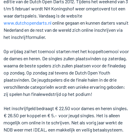
editie van de Dutch Open Darts 2012. Tijdens het weekend van 3
t/m 5 februari wordt NH Koningshof weer omgetoverd tot een
waar dartspaleis. Vandaag is de website
www.dutchopendarts.nl
online gegaan en kunnen darters vanuit
Nederland en de rest van de wereld zich online inschrijven via
het inschrijfformulier.
Op vrijdag zal het toernooi starten met het koppeltoernooi voor
de dames en heren. De singles zullen plaatsvinden op zaterdag,
waarna de beste spelers zich zullen plaatsen voor de finaledag
op zondag. Op zondag zal tevens de Dutch Open Youth
plaatsvinden. De jeugdspelers die de finale halen in de drie
verschillende categorieën wordt een unieke ervaring geboden:
zij spelen hun finalewedstrijd op het podium!
Het inschrijfgeld bedraagt € 22,50 voor dames en heren singles,
€ 26,50 per koppel en € 5,- voor jeugd singles. Het is alleen
mogelijk om online in te schrijven. Net als vorig jaar werkt de
NDB weer met iDEAL, een makkelijk en veilig betaalsysteem.