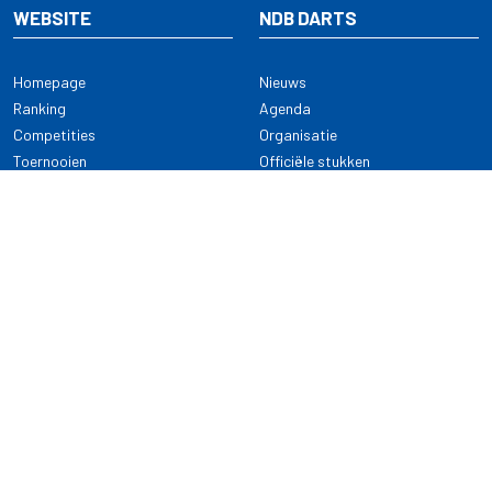
WEBSITE
NDB DARTS
Homepage
Nieuws
Ranking
Agenda
Competities
Organisatie
Toernooien
Officiële stukken
Selectie
Alle onderwerpen
NDB Darts
Kennisbank
KENNISBANK
CONTACT
Dartsport
Nederlandse Darts Bond
NDB Veilige dartsport
Archimedesbaan 7
Gedragsregels
3439 ME Nieuwegein
Reglementen
Dispensatie
030 - 2081 180