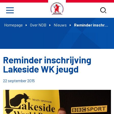
Homepage
Over NDB
Nieuws
Reminder inschrijving Lakeside WK jeugd
Reminder inschrijving
Lakeside WK jeugd
22 september 2015