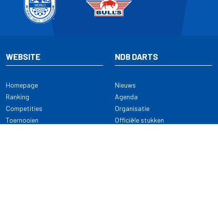
WEBSITE
NDB DARTS
Homepage
Nieuws
Ranking
Agenda
Competities
Organisatie
Toernooien
Officiële stukken
Selectie
Alle onderwerpen
NDB Darts
Kennisbank
KENNISBANK
CONTACT
Dartsport
Nederlandse Darts Bond