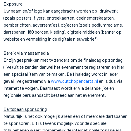
Exposure
Uw naam en/of logo kan aangebracht worden op: drukwerk
(zoals posters, flyers, entreekaarten, deelnemerskaarten,
persberichten, advertenties), objecten (zoals podiumreclame,
dartsbanen, 180 borden, kleding), digitale middelen (banner op
website en vermelding in de digitale nieuwsbrief).
Bereik via massamedia
Er zijn gesprekken met tv zenders om de finaledag op zondag
(live) uit te zenden danwel het evenement te registreren en hier
een speciaal item van te maken. De finaledag wordt in ieder
geval live gestreamd via
www.dutchopendarts.nl
en is dus via
Internet te volgen. Daarnaast wordt er via de landelijke en
regionale pers aandacht besteed aan het evenement.
Dartsbaan sponsoring
Natuurlijk is het ook mogelijk alleen één of meerdere dartsbanen
te sponsoren. Dit is tevens mogelijk voor de speciale
tribunebanen waar voornamelijk de internationale topspelers