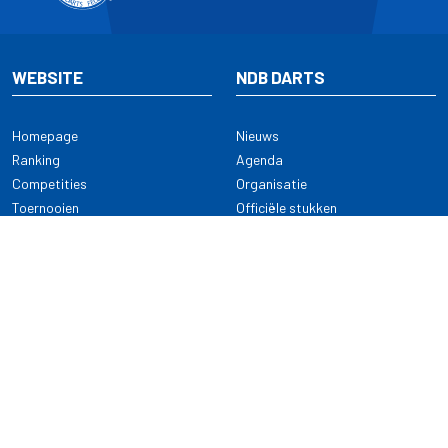
WEBSITE
NDB DARTS
Homepage
Nieuws
Ranking
Agenda
Competities
Organisatie
Toernooien
Officiële stukken
Selectie
Alle onderwerpen
NDB Darts
Kennisbank
KENNISBANK
CONTACT
Dartsport
Nederlandse Darts Bond
NDB Veilige dartsport
Archimedesbaan 7