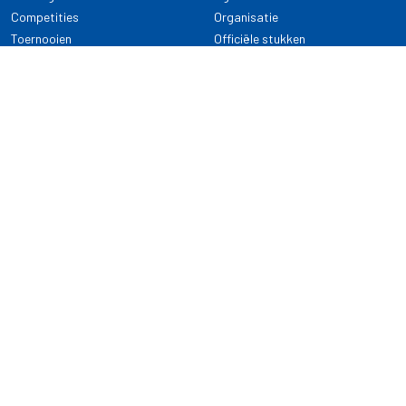
Competities
Organisatie
Toernooien
Officiële stukken
Selectie
Alle onderwerpen
NDB Darts
Kennisbank
KENNISBANK
CONTACT
Dartsport
Nederlandse Darts Bond
NDB Veilige dartsport
Archimedesbaan 7
Gedragsregels
3439 ME Nieuwegein
Reglementen
Dispensatie
030 - 2081 180
info@ndbdarts.nl
Alle onderwerpen