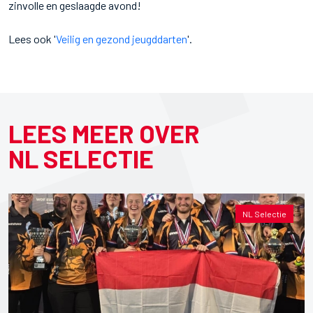
zinvolle en geslaagde avond!
Lees ook '
Veilig en gezond jeugddarten
'.
LEES MEER OVER
NL SELECTIE
NL Selectie