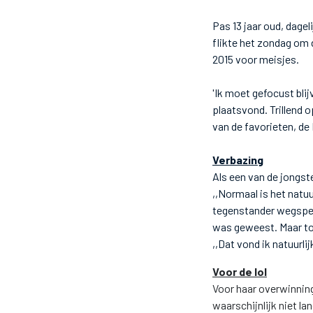
Pas 13 jaar oud, dagel
flikte het zondag om 
2015 voor meisjes.
'Ik moet gefocust bli
plaatsvond. Trillend o
van de favorieten, de 
Verbazing
Als een van de jongst
,,Normaal is het natuu
tegenstander wegspeel
was geweest. Maar toe
,,Dat vond ik natuurli
Voor de lol
Voor haar overwinning
waarschijnlijk niet la