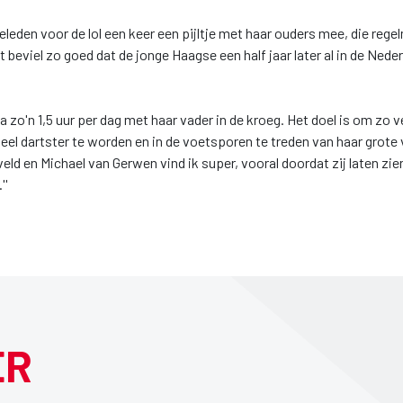
geleden voor de lol een keer een pijltje met haar ouders mee, die rege
 beviel zo goed dat de jonge Haagse een half jaar later al in de Ned
 zo'n 1,5 uur per dag met haar vader in de kroeg. Het doel is om zo v
eel dartster te worden en in de voetsporen te treden van haar grote
ld en Michael van Gerwen vind ik super, vooral doordat zij laten zi
''
ER