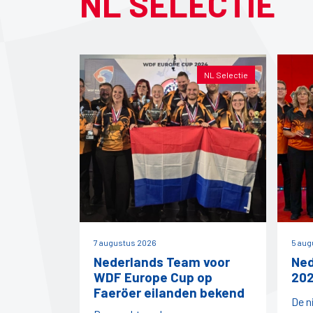
NL SELECTIE
NL Selectie
7 augustus 2026
5 aug
Nederlands Team voor
Ned
WDF Europe Cup op
202
Faeröer eilanden bekend
De n