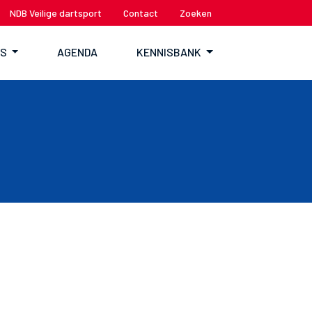
NDB Veilige dartsport
Contact
Zoeken
TS
AGENDA
KENNISBANK