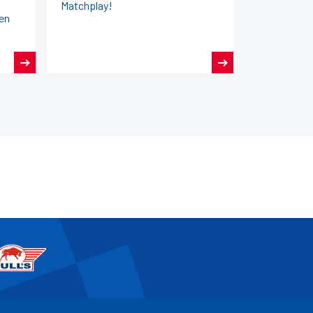
Matchplay!
zen
ater