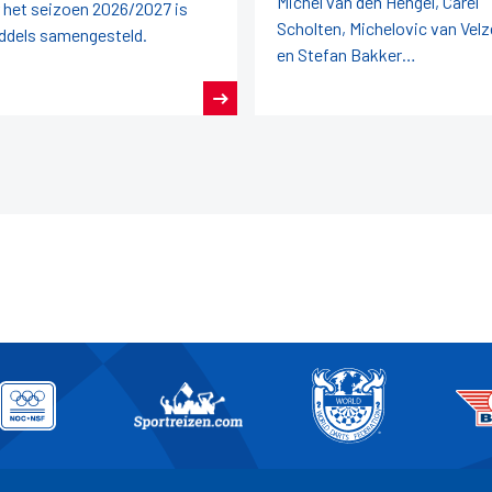
Michel van den Hengel, Carel
 het seizoen 2026/2027 is
Scholten, Michelovic van Vel
ddels samengesteld.
en Stefan Bakker
vertegenwoordigen ons land l
dit jaar.