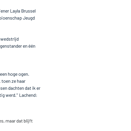
iener Layla Brussel
ampioenschap Jeugd
 wedstrijd
tegenstander en één
geen hoge ogen.
k toen ze haar
sen dachten dat ik er
ig werd.'' Lachend:
, maar dat blijft