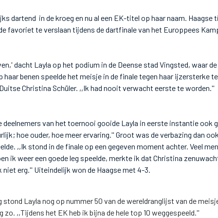
ijks dartend in de kroeg en nu al een EK-titel op haar naam. Haagse t
de favoriet te verslaan tijdens de dartfinale van het Europpees K
jven,' dacht Layla op het podium in de Deense stad Vingsted, waar de
p haar benen speelde het meisje in de finale tegen haar ijzersterke 
Duitse Christina Schüler. ,,Ik had nooit verwacht eerste te worden.''
e deelnemers van het toernooi gooide Layla in eerste instantie ook 
rlijk; hoe ouder, hoe meer ervaring.'' Groot was de verbazing dan oo
de. ,,Ik stond in de finale op een gegeven moment achter. Veel men
n ik weer een goede leg speelde, merkte ik dat Christina zenuwacht
jk niet erg.'' Uiteindelijk won de Haagse met 4-3.
 stond Layla nog op nummer 50 van de wereldranglijst van de meisjes
ng zo. ,,Tijdens het EK heb ik bijna de hele top 10 weggespeeld.''