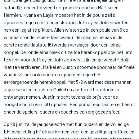
natuurlijk onder toeziend oog van de coaches Marijke en
Hermien. Kyana en Layla moesten het in de poule zelfs
opnemen tegen ons jongenskoppel Jeffrey en Job en wisten
hen een leg af te pikken. Allen wisten ze in een poule van 5 de
winnaarsronde te bereiken, waarin de meisjes helaas in de
eerste ronde (laatste 16) werden verslagen door een lokaal
koppel. De ronde erna bleek dit zelfde herenkoppel ook net iets
te sterk voor Jeffrey en Job; Job wist zijn enige wedstrijdpijl
niet te verzilveren. Maikel en Justin stoomde door naar de finale
waarin zij het ook moesten opnemen tegen het
eerdergenoemde herenkoppel. Met 5-2 werd met deze mannen
afgerekend en mochten Maikel en Justin de hoofdprijs in
ontvangst nemen. Justin mocht tevens de prijs voor de
hoogste finish van 130 ophalen. Een prima resultaat en er heerst
onder de spelers, ouders en coaches een erg goede sfeer.
Op 28 juni zal de jeugdselectie met hun ouders en de volledige
EK-begeleiding bij elkaar komen voor een gezellige sportieve en
informatieve middag in de omgeving van Nijmegen, afgesloten