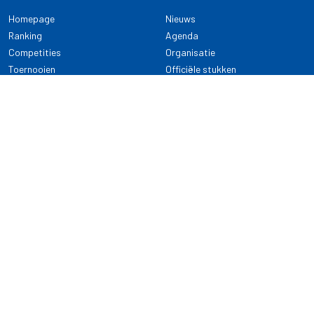
Homepage
Nieuws
Ranking
Agenda
Competities
Organisatie
Toernooien
Officiële stukken
Selectie
Alle onderwerpen
NDB Darts
Kennisbank
KENNISBANK
CONTACT
Dartsport
Nederlandse Darts Bond
NDB Veilige dartsport
Archimedesbaan 7
Gedragsregels
3439 ME Nieuwegein
Reglementen
Dispensatie
030 - 2081 180
info@ndbdarts.nl
Alle onderwerpen