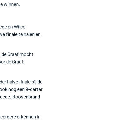
te winnen.
eede en Wilco
e finale te halen en
n de Graaf mocht
or de Graaf.
r halve finale bij de
ook nog een 9-darter
Vreede. Roosenbrand
meerdere erkennen in