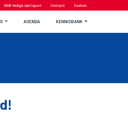
NDB Veilige dartsport
Contact
Zoeken
TS
AGENDA
KENNISBANK
d!