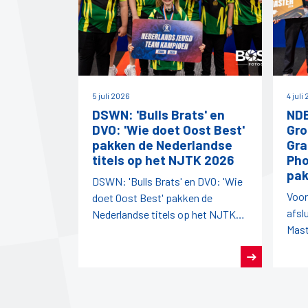
5 juli 2026
4 juli
DSWN: 'Bulls Brats' en
NDB
DVO: 'Wie doet Oost Best'
Gro
pakken de Nederlandse
Gra
titels op het NJTK 2026
Pho
pak
DSWN: 'Bulls Brats' en DVO: 'Wie
Voor
doet Oost Best' pakken de
afsl
Nederlandse titels op het NJTK
Mast
2026