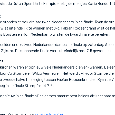
 wist de Dutch Open Darts kampioene bij de meisjes Sofie Bendorff 
y
ie stonden er ook dit jaar twee Nederlanders in de finale. Ryan de Vr
wist uiteindelijk te winnen met 8-3. Fabian Roosenbrand wist de halv
s Borsten en Ron Meulenkamp wisten de kwartfinale te bereiken.
speelden er ook twee Nederlandse dames de finale op zaterdag. Ailee
Zijlstra. De spannende finale werd uiteindelijk met 7-5 gewonnen do
cs
kirchen waren er opnieuw vele Nederlanders die ver kwamen. De eerde
door Co Stompé en Wilco Vermeulen. Het werd 6-4 voor Stompé die 
De tweede halve finale ging tussen Fabian Roosenbrand en Ryan de 
eg in de finale Stompé met 7-5.
 opnieuw in de finale bij de dames maar moest helaas dit keer haar 
 Evert Zomer op onze
Facebookpagina
.