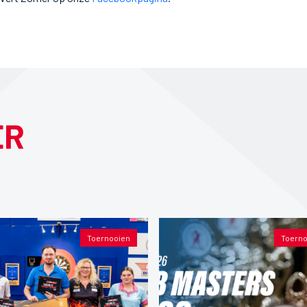
ER
Toernooien
Toerno