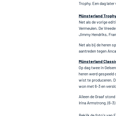
Trophy. Een dag later
Münsterland Troph
Net als de vorige edit
Vermeulen. De Vreede 
Jimmy Hendriks, Fran
Net als bij de heren 
aantreden tegen Anca 
Münsterland Classi
Op dag twee in Gelsen
heren werd gespeeld 
wist te produceren. 
won met 6-3 en verslo
Aileen de Graaf stond
Irina Armstrong. (6-3)
Bekijk de foto's van