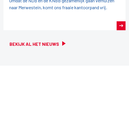
Omdat de NDB en de KNBB gezamenlijk gaan verhuizen
naar Merwestein, komt ons fraaie kantoorpand vrij.
BEKIJK AL HET NIEUWS