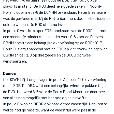
playoffs in stand. De RDO deed hele goede zaken in Noord-
Holland door met 9-8 de DONHN te verslaan. Peter Biesheuvel
was de gevierde man bij de Rotterdammers door de beslissende
solo te winnen. De RDO staat nu tweede.
In poule C won koploper FDB moeizaam van de DOGD dat met
een mannetje minder speelde. Het werd 9-8 voor de Friezen.
DBMN boekte een belangrijke overwinning op de RDB: 10-7.
Poule C is erg spannend met de FDB op vier overwinningen, de
DBMN en de RDB op drie zege's en de DOGD op twee
winstpartijen.
Dames
De DSWN blijft ongeslagen in poule A na een 11-0 overwinning
op de ZDF. De DBA wist een belangrijke winst te pakken tegen
de DVO. Het werd 6-5 voor de Darts Bond Almere en daarmee is
van alles nog mogelijk met het oog op de playoffs.
In poule B won de DBBR ook haar vierde wedstrijd. Het kostte
wel de nodige moeite, want de wedstrijd werd pas in de