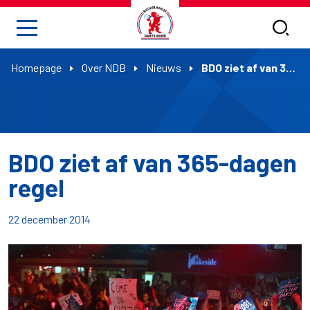
Homepage
Over NDB
Nieuws
BDO ziet af van 365-dagen regel
BDO ziet af van 365-dagen
regel
22 december 2014