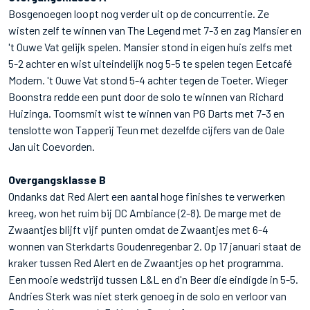
Bosgenoegen loopt nog verder uit op de concurrentie. Ze
wisten zelf te winnen van The Legend met 7-3 en zag Mansier en
't Ouwe Vat gelijk spelen. Mansier stond in eigen huis zelfs met
5-2 achter en wist uiteindelijk nog 5-5 te spelen tegen Eetcafé
Modern. 't Ouwe Vat stond 5-4 achter tegen de Toeter. Wieger
Boonstra redde een punt door de solo te winnen van Richard
Huizinga. Toornsmit wist te winnen van PG Darts met 7-3 en
tenslotte won Tapperij Teun met dezelfde cijfers van de Oale
Jan uit Coevorden.
Overgangsklasse B
Ondanks dat Red Alert een aantal hoge finishes te verwerken
kreeg, won het ruim bij DC Ambiance (2-8). De marge met de
Zwaantjes blijft vijf punten omdat de Zwaantjes met 6-4
wonnen van Sterkdarts Goudenregenbar 2. Op 17 januari staat de
kraker tussen Red Alert en de Zwaantjes op het programma.
Een mooie wedstrijd tussen L&L en d'n Beer die eindigde in 5-5.
Andries Sterk was niet sterk genoeg in de solo en verloor van