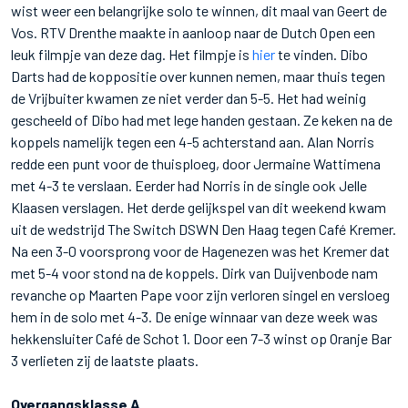
wist weer een belangrijke solo te winnen, dit maal van Geert de
Vos. RTV Drenthe maakte in aanloop naar de Dutch Open een
leuk filmpje van deze dag. Het filmpje is
hier
te vinden. Dibo
Darts had de koppositie over kunnen nemen, maar thuis tegen
de Vrijbuiter kwamen ze niet verder dan 5-5. Het had weinig
gescheeld of Dibo had met lege handen gestaan. Ze keken na de
koppels namelijk tegen een 4-5 achterstand aan. Alan Norris
redde een punt voor de thuisploeg, door Jermaine Wattimena
met 4-3 te verslaan. Eerder had Norris in de single ook Jelle
Klaasen verslagen. Het derde gelijkspel van dit weekend kwam
uit de wedstrijd The Switch DSWN Den Haag tegen Café Kremer.
Na een 3-0 voorsprong voor de Hagenezen was het Kremer dat
met 5-4 voor stond na de koppels. Dirk van Duijvenbode nam
revanche op Maarten Pape voor zijn verloren singel en versloeg
hem in de solo met 4-3. De enige winnaar van deze week was
hekkensluiter Café de Schot 1. Door een 7-3 winst op Oranje Bar
3 verlieten zij de laatste plaats.
Overgangsklasse A