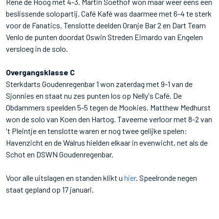
Rene de Hoog met 4-3. Martin Soethof won maar weer eens een
beslissende solopartij. Café Kafé was daarmee met 6-4 te sterk
voor de Fanatics. Tenslotte deelden Oranje Bar 2 en Dart Team
Venlo de punten doordat Oswin Streden Eimardo van Engelen
versloeg in de solo.
Overgangsklasse C
Sterkdarts Goudenregenbar 1 won zaterdag met 9-1 van de
Sjonnies en staat nu zes punten los op Nelly's Café. De
Obdammers speelden 5-5 tegen de Mookies. Matthew Medhurst
won de solo van Koen den Hartog. Taveerne verloor met 8-2 van
't Pleintje en tenslotte waren er nog twee gelijke spelen:
Havenzicht en de Walrus hielden elkaar in evenwicht, net als de
Schot en DSWN Goudenregenbar.
Voor alle uitslagen en standen klikt u
hier
. Speelronde negen
staat gepland op 17 januari.