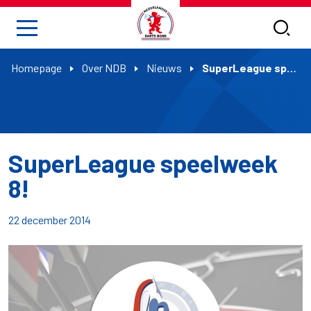
Homepage
Over NDB
Nieuws
SuperLeague speelweek 8!
SuperLeague speelweek
8!
22 december 2014