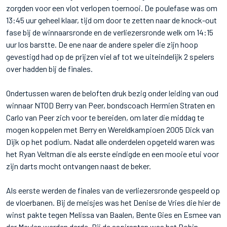
zorgden voor een vlot verlopen toernooi. De poulefase was om
13:45 uur geheel klaar, tijd om door te zetten naar de knock-out
fase bij de winnaarsronde en de verliezersronde welk om 14:15
uur los barstte. De ene naar de andere speler die zijn hoop
gevestigd had op de prijzen viel af tot we uiteindelijk 2 spelers
over hadden bij de finales.
Ondertussen waren de beloften druk bezig onder leiding van oud
winnaar NTOD Berry van Peer, bondscoach Hermien Straten en
Carlo van Peer zich voor te bereiden, om later die middag te
mogen koppelen met Berry en Wereldkampioen 2005 Dick van
Dijk op het podium. Nadat alle onderdelen opgeteld waren was
het Ryan Veltman die als eerste eindigde en een mooie etui voor
zijn darts mocht ontvangen naast de beker.
Als eerste werden de finales van de verliezersronde gespeeld op
de vloerbanen. Bij de meisjes was het Denise de Vries die hier de
winst pakte tegen Melissa van Baalen, Bente Gies en Esmee van
der Meulen werden derde. Bij de aspiranten was het Robin