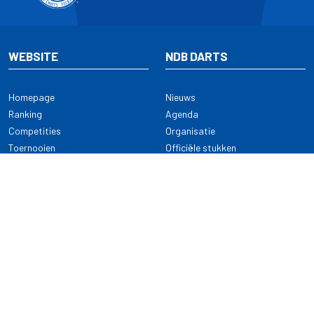
WEBSITE
NDB DARTS
Homepage
Nieuws
Ranking
Agenda
Competities
Organisatie
Toernooien
Officiële stukken
Selectie
Alle onderwerpen
NDB Darts
Kennisbank
KENNISBANK
CONTACT
Dartsport
Nederlandse Darts Bond
NDB Veilige dartsport
Archimedesbaan 7