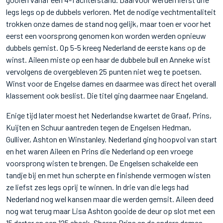
legs legs op de dubbels verloren. Met de nodige vechtmentaliteit
trokken onze dames de stand nog gelijk, maar toen er voor het
eerst een voorsprong genomen kon worden werden opnieuw
dubbels gemist. Op 5-5 kreeg Nederland de eerste kans op de
winst. Aileen miste op een haar de dubbele bull en Anneke wist
vervolgens de overgebleven 25 punten niet weg te poetsen.
Winst voor de Engelse dames en daarmee was direct het overall
klassement ook beslist. Die titel ging daarmee naar Engeland.
Enige tijd later moest het Nederlandse kwartet de Graaf, Prins,
Kuijten en Schuur aantreden tegen de Engelsen Hedman,
Gulliver, Ashton en Winstanley. Nederland ging hoopvol van start
en het waren Aileen en Prins die Nederland op een vroege
voorsprong wisten te brengen. De Engelsen schakelde een
tandje bij en met hun scherpte en finishende vermogen wisten
ze liefst zes legs oprij te winnen. In drie van die legs had
Nederland nog wel kansen maar die werden gemsit. Aileen deed
nog wat terug maar Lisa Ashton gooide de deur op slot met een
15 darter en een 125 check. Sharon Prins en de andere dames