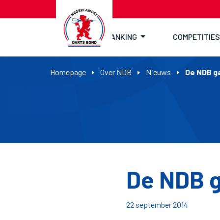
RANKING
COMPETITIES
Homepage
Over NDB
Nieuws
De NDB ga
De NDB g
22 september 2014