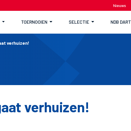
Nieuws
TOERNOOIEN
SELECTIE
NDB DAR
at verhuizen!
aat verhuizen!