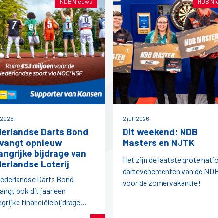
NDB Nieuws
NDB Ni
i 2026
2 juli 2026
erlandse Darts Bond
Dit weekend: NDB
vangt opnieuw
Masters en NJTK
angrijke bijdrage van
Het zijn de laatste grote nati
erlandse Loterij
dartevenementen van de ND
ederlandse Darts Bond
voor de zomervakantie!
angt ook dit jaar een
ngrijke financiële bijdrage
it de afdracht van