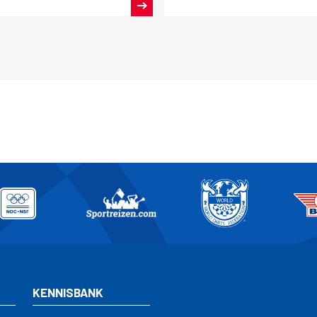
rlandse Loterij aan de
rlandse sport.
KENNISBANK