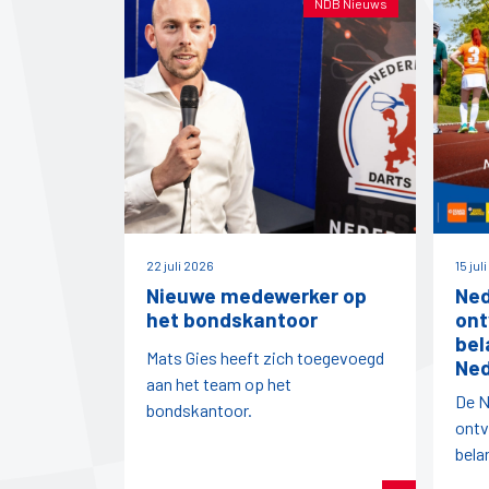
NDB Nieuws
22 juli 2026
15 jul
Nieuwe medewerker op
Ned
het bondskantoor
ont
bel
Mats Gies heeft zich toegevoegd
Ned
aan het team op het
De N
bondskantoor.
ontv
bela
vanu