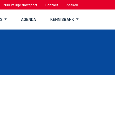
NDB Veilige dartsport
Contact
Zoeken
TS
AGENDA
KENNISBANK