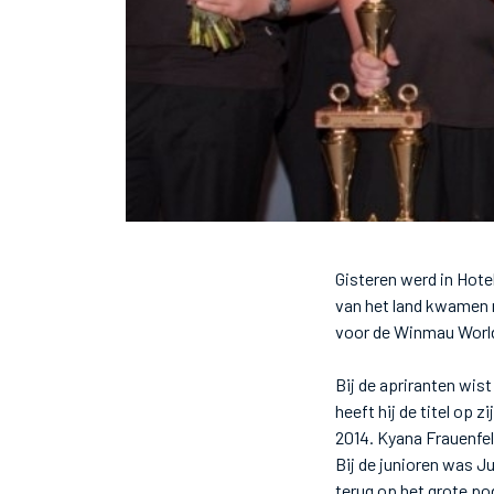
Gisteren werd in Hote
van het land kwamen n
voor de Winmau World
Bij de apriranten wis
heeft hij de titel op
2014. Kyana Frauenfeld
Bij de junioren was J
terug op het grote po