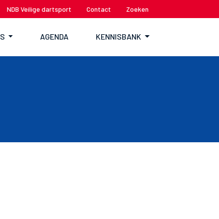
NDB Veilige dartsport
Contact
Zoeken
TS
AGENDA
KENNISBANK