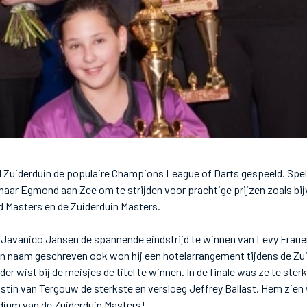
l Zuiderduin de populaire Champions League of Darts gespeeld. Spele
aar Egmond aan Zee om te strijden voor prachtige prijzen zoals bij
 Masters en de Zuiderduin Masters.
t Javanico Jansen de spannende eindstrijd te winnen van Levy Frauen
 zijn naam geschreven ook won hij een hotelarrangement tijdens de Z
er wist bij de meisjes de titel te winnen. In de finale was ze te ste
ustin van Tergouw de sterkste en versloeg Jeffrey Ballast. Hem zie
dium van de Zuiderduin Masters!