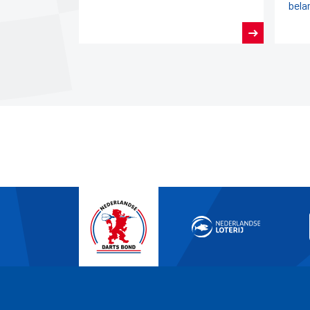
bela
vanu
Nede
Nede