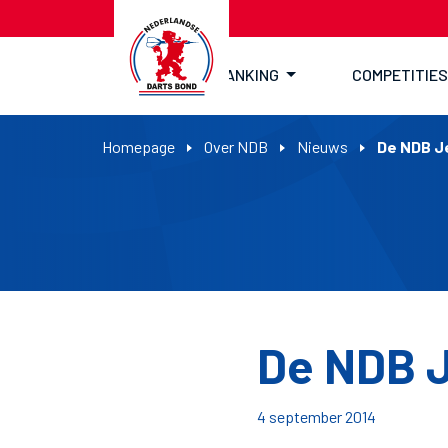
RANKING
COMPETITIES
Homepage
Over NDB
Nieuws
De NDB J
De NDB 
4 september 2014