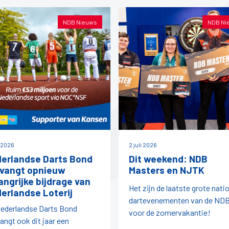
NDB Nieuws
NDB Ni
i 2026
2 juli 2026
erlandse Darts Bond
Dit weekend: NDB
vangt opnieuw
Masters en NJTK
angrijke bijdrage van
Het zijn de laatste grote nati
erlandse Loterij
dartevenementen van de ND
ederlandse Darts Bond
voor de zomervakantie!
angt ook dit jaar een