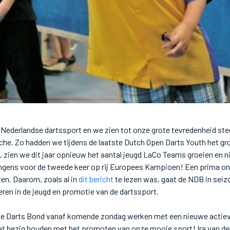
 Nederlandse dartssport en we zien tot onze grote tevredenheid st
che. Zo hadden we tijdens de laatste Dutch Open Darts Youth het gr
 zien we dit jaar opnieuw het aantal jeugd LaCo Teams groeien en ni
gens voor de tweede keer op rij Europees Kampioen! Een prima on
ten. Daarom, zoals al in
dit bericht
te lezen was, gaat de NDB in sei
ren in de jeugd en promotie van de dartssport.
dse Darts Bond vanaf komende zondag werken met een nieuwe acti
aat bezig houden met het promoten van onze mooie sport! Ira van der