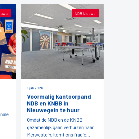
euws
NDB Nieuws
1 juli 2026
Voormalig kantoorpand
NDB en KNBB in
Nieuwegein te huur
onale
Omdat de NDB en de KNBB
B
gezamenlijk gaan verhuizen naar
Merwestein, komt ons fraaie