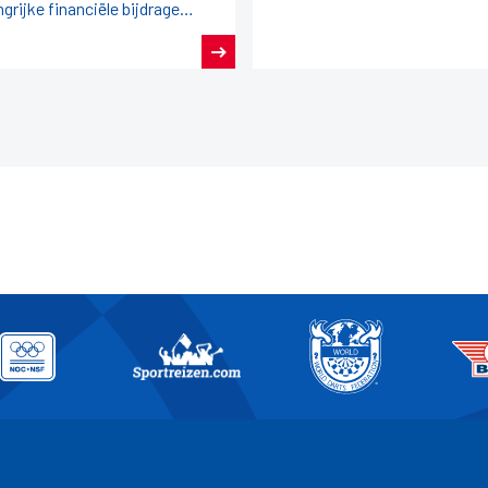
ngrijke financiële bijdrage
it de afdracht van
rlandse Loterij aan de
rlandse sport.