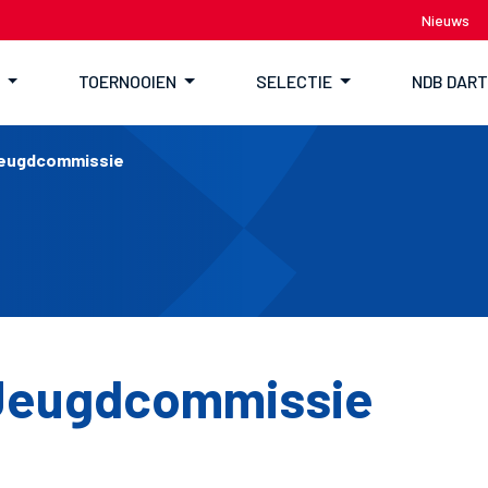
Nieuws
TOERNOOIEN
SELECTIE
NDB DAR
eugdcommissie
Jeugdcommissie