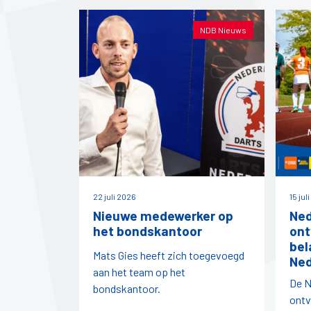
NDB Nieuws
22 juli 2026
15 jul
Nieuwe medewerker op
Ned
het bondskantoor
ont
bel
Mats Gies heeft zich toegevoegd
Ned
aan het team op het
De N
bondskantoor.
ontv