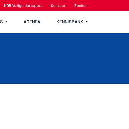
NDB Veilige dartsport
Contact
Zoeken
TS
AGENDA
KENNISBANK