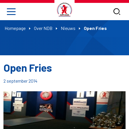
Homepage
Over NDB
Nieuws
Open Fries
Open Fries
2 september 2014