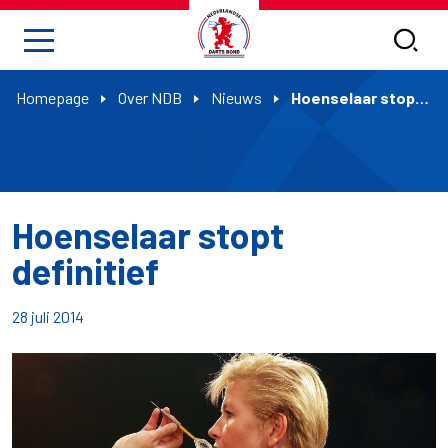
Homepage
Over NDB
Nieuws
Hoenselaar stopt definitief
Hoenselaar stopt
definitief
28 juli 2014