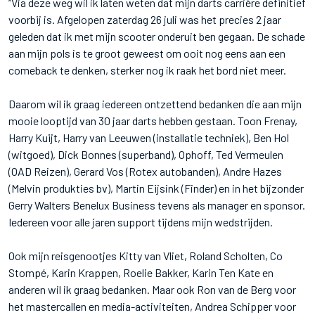
“Via deze weg wil ik laten weten dat mijn darts carrière definitief
voorbij is. Afgelopen zaterdag 26 juli was het precies 2 jaar
geleden dat ik met mijn scooter onderuit ben gegaan. De schade
aan mijn pols is te groot geweest om ooit nog eens aan een
comeback te denken, sterker nog ik raak het bord niet meer.
Daarom wil ik graag iedereen ontzettend bedanken die aan mijn
mooie looptijd van 30 jaar darts hebben gestaan. Toon Frenay,
Harry Kuijt, Harry van Leeuwen (installatie techniek), Ben Hol
(witgoed), Dick Bonnes (superband), Ophoff, Ted Vermeulen
(OAD Reizen), Gerard Vos (Rotex autobanden), Andre Hazes
(Melvin produkties bv), Martin Eijsink (Finder) en in het bijzonder
Gerry Walters Benelux Business tevens als manager en sponsor.
Iedereen voor alle jaren support tijdens mijn wedstrijden.
Ook mijn reisgenootjes Kitty van Vliet, Roland Scholten, Co
Stompé, Karin Krappen, Roelie Bakker, Karin Ten Kate en
anderen wil ik graag bedanken. Maar ook Ron van de Berg voor
het mastercallen en media-activiteiten, Andrea Schipper voor