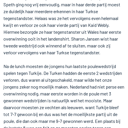
Speth ging nog vrij eenvoudig, maar in haar derde partij moest
ze duidelijk haar meerdere erkennen in haar Turkse
tegenstandster. Helaas was ze het vervolgens even helemaal
kwijt en verloor ze ook haar vierde partij van Kaid Webly.
Hiermee bezorgde ze haar tegenstanster uit Wales haar eerste
overwinning ooit in het landenshirt. Sharon Jansen wist haar
tweede wedstrijd ook winnend af te sluiten, maar ook zij
verloor vervolgens van haar Turkse tegenstandster.
Na de lunch moesten de jongens hun laatste poulewedstrijd
spelen tegen Turkije. De Turken hadden de eerste 2 wedstrijden
verloren, dus waren al uitgeschakeld, maar wilde het onze
jongens zeker nog moeilijk maken. Nederland had niet perse een
overwinning nodig, maar eerste worden in de poule met 3
gewonnen wedstrijden is natuurlijk wel het mooiste. Maar
daarvoor moesten ze vechten als leeuwen, want Turkije bleef
tot 7-7 gewoon bij en dus was het de moeilijkste partij uit de
poule, die dan ook maar me 9-7 gewonnen werd. Een plaats bij
de laatste 8 was een feit en ze moesten spelen tegen een