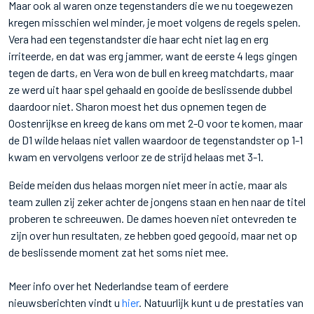
Maar ook al waren onze tegenstanders die we nu toegewezen
kregen misschien wel minder, je moet volgens de regels spelen.
Vera had een tegenstandster die haar echt niet lag en erg
irriteerde, en dat was erg jammer, want de eerste 4 legs gingen
tegen de darts, en Vera won de bull en kreeg matchdarts, maar
ze werd uit haar spel gehaald en gooide de beslissende dubbel
daardoor niet. Sharon moest het dus opnemen tegen de
Oostenrijkse en kreeg de kans om met 2-0 voor te komen, maar
de D1 wilde helaas niet vallen waardoor de tegenstandster op 1-1
kwam en vervolgens verloor ze de strijd helaas met 3-1.
Beide meiden dus helaas morgen niet meer in actie, maar als
team zullen zij zeker achter de jongens staan en hen naar de titel
proberen te schreeuwen. De dames hoeven niet ontevreden te
zijn over hun resultaten, ze hebben goed gegooid, maar net op
de beslissende moment zat het soms niet mee.
Meer info over het Nederlandse team of eerdere
nieuwsberichten vindt u
hier
. Natuurlijk kunt u de prestaties van