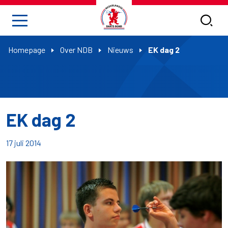
Homepage
Over NDB
Nieuws
EK dag 2
EK dag 2
17 juli 2014