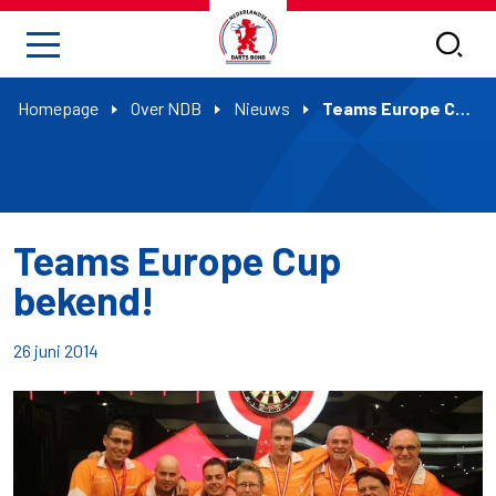
Homepage
Over NDB
Nieuws
Teams Europe Cup bekend!
Teams Europe Cup
bekend!
26 juni 2014