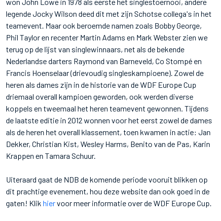
won John Lowe in 1978 als eerste het singlestoernooi, andere
legende Jocky Wilson deed dit met zijn Schotse collega's in het
teamevent. Maar ook beroemde namen zoals Bobby George,
Phil Taylor en recenter Martin Adams en Mark Webster zien we
terug op de lijst van singlewinnaars, net als de bekende
Nederlandse darters Raymond van Barneveld, Co Stompé en
Francis Hoenselaar (drievoudig singleskampioene). Zowel de
heren als dames zijn in de historie van de WDF Europe Cup
driemaal overall kampioen geworden, ook werden diverse
koppels en tweemaal het heren teamevent gewonnen. Tijdens
de laatste editie in 2012 wonnen voor het eerst zowel de dames
als de heren het overall klassement, toen kwamen in actie: Jan
Dekker, Christian Kist, Wesley Harms, Benito van de Pas, Karin
Krappen en Tamara Schuur.
Uiteraard gaat de NDB de komende periode vooruit blikken op
dit prachtige evenement, hou deze website dan ook goed in de
gaten! Klik
hier
voor meer informatie over de WDF Europe Cup.