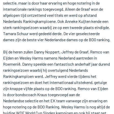
selectie, maar is door haar ervaring en hoge notering in de
internationale rankings toegevoegd. Aileen de Graaf won de
afgelopen tijd ontzettend veel titels en werd op afstand
Nederlands Rankingkampioene. Ook Anneke Kuijten kende een
sterk rankingseizoen waarbij ze op een tweede plaats eindigde.
Tamara Schuur werd gedeeld derde. De vier geselecteerde
dames zijn de beste vier Nederlandse dames op de BDO ranking.
Bij de heren zullen Danny Noppert, Jeffrey de Graaf, Remco van
Eijden en Wesley Harms namens Nederland aantreden in
Roemenië. Danny speelde een fantastisch anderhalf jaar durend
rankingseizoen waarbij hij overtuigend Nederlands
Rankingkampioen werd. Jeffrey werd vierde tijdens het
rankingseizoen en doet het internationaal uitstekend, getuige
zijn knappe vijfde plaats op de BDO ranking. Remco van Eijden
is door bondscoach Kraus toegevoegd aan de
Nederlandse selectie en het EK team vanwege zijn ervaring en
hoge notering op de BDO Ranking. Wesley Harms is nog altijd de
huidige WDF World Cup Singles kampioen en ook hij staat net