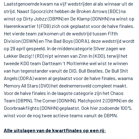
Laatstgenoemde kwam na vijf wedstrijden al als winnaar uit de
strijd. Naast Spoorzicht hebben de Broken Arrows (BDC) na
winst op Dirty Jobzz (DBMN) en De Klamp (DONHN) na winst op
Haerenkwartier 1 (FDB) zich ook geplaatst voor de halve finales.
Het vierde team zal komen uit de wedstrijd tussen Fifth
Division (DSWN) en The Bad Boys (DORA), deze wedstrijd wordt
op 29 april gespeeld. In de middencategorie Silver zagen we
Lekker Bezig!! (RD) nipt winnen van Zinn In (KDO), terwijl het
tweede KDO team Dartteam 't Moitiemke wel wist te winnen
van hun tegenstander vanuit de DID, Bull Beatles. De Bull Shit
Angels (DORA) waren al geplaatst voor de halve finales, waarna
Memory All Stars (DVO) het deelnemersveld compleet maakt.
Voor de halve finales in de laagste categorie zijn het Chaos
Team (DBMN), The Corner (DONHN), Matchpoint 2 (DBMN) en de
Doorbraakflights (DONHN) geplaatst. Ook hier zodoende 100%
winst voor de nog twee actieve teams vanuit de DBMN.
Alle uitslagen van de kwartfinales op een rij: