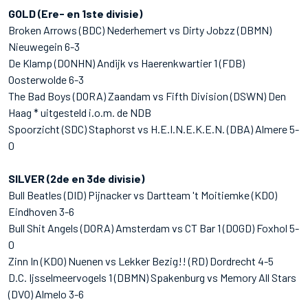
GOLD (Ere- en 1ste divisie)
Broken Arrows (BDC) Nederhemert vs Dirty Jobzz (DBMN)
Nieuwegein 6-3
De Klamp (DONHN) Andijk vs Haerenkwartier 1 (FDB)
Oosterwolde 6-3
The Bad Boys (DORA) Zaandam vs Fifth Division (DSWN) Den
Haag * uitgesteld i.o.m. de NDB
Spoorzicht (SDC) Staphorst vs H.E.I.N.E.K.E.N. (DBA) Almere 5-
0
SILVER (2de en 3de divisie)
Bull Beatles (DID) Pijnacker vs Dartteam 't Moitiemke (KDO)
Eindhoven 3-6
Bull Shit Angels (DORA) Amsterdam vs CT Bar 1 (DOGD) Foxhol 5-
0
Zinn In (KDO) Nuenen vs Lekker Bezig!! (RD) Dordrecht 4-5
D.C. Ijsselmeervogels 1 (DBMN) Spakenburg vs Memory All Stars
(DVO) Almelo 3-6