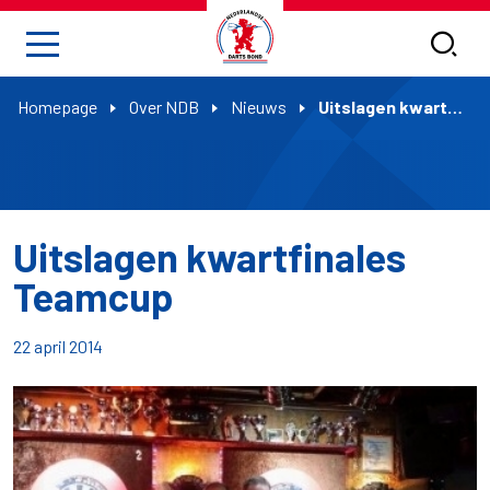
Homepage
Over NDB
Nieuws
Uitslagen kwartfinales Teamcup
Uitslagen kwartfinales
Teamcup
22 april 2014