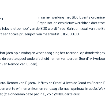
In samenwerking met BDO Events organiseer
Organisation een nieuw wereldtop dartstoer
 televisietoernooi van de BDO wordt in de 'Ballroom zaal' van the 
t een totale prijzenpot van maar liefst £115.000,00.
dstrijden op dinsdag en woensdag ging het toernooi op donderdagav
 de eerste speelronde afscheid nemen van Jeroen Geerdink (verloor
r van Remco van Eijden).
tra, Remco van Eijden, Jeffrey de Graaf, Aileen de Graaf en Sharon 
jden wel te winnen en komen vandaag allemaal opnieuw in actie. We
ter, (zie onderaan deze pagina), volg @NDBdarts dus!