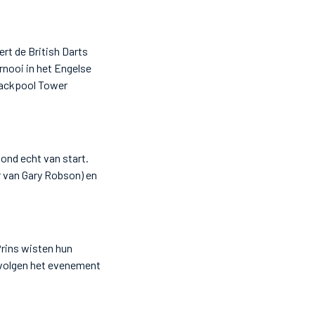
t de British Darts
nooi in het Engelse
Blackpool Tower
ond echt van start.
 van Gary Robson) en
Prins wisten hun
 volgen het evenement