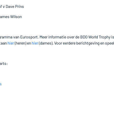
f v Dave Prins
 James Wilson
gramma van Eurosport. Meer informatie over de BDO World Trophy i
staan
hier
(heren) en
hier
(dames). Voor eerdere berichtgeving en spee
arts:
s