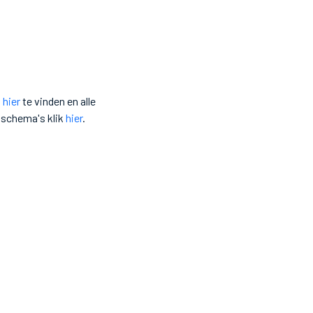
s
hier
te vinden en alle
lschema's klik
hier
.