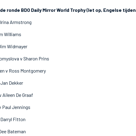
ronde BDO Daily Mirror World Trophy (let op, Engelse tijden
Irina Armstrong
im Williams
 Jim Widmayer
omyslova v Sharon Prins
den v Ross Montgomery
 Jan Dekker
v Aileen De Graaf
v Paul Jennings
 Darryl Fitton
 Dee Bateman