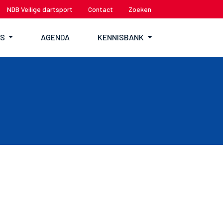
NDB Veilige dartsport
Contact
Zoeken
TS
AGENDA
KENNISBANK