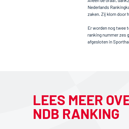
Aileen de Graaf, dankz
Nederlands Rankingka
zaken. Zij klom door 
Er worden nog twee t
ranking nummer zes ge
afgesloten in Sportha
LEES MEER OV
NDB RANKING