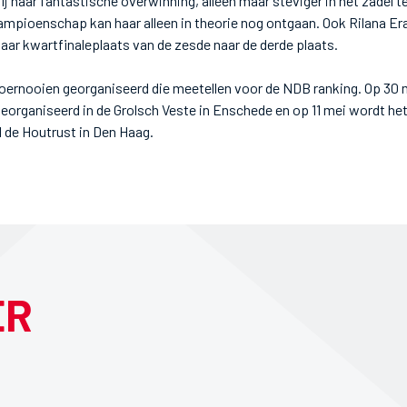
ij haar fantastische overwinning, alleen maar steviger in het zadel te
mpioenschap kan haar alleen in theorie nog ontgaan. Ook Rilana E
haar kwartfinaleplaats van de zesde naar de derde plaats.
oernooien georganiseerd die meetellen voor de NDB ranking. Op 30
organiseerd in de Grolsch Veste in Enschede en op 11 mei wordt he
l de Houtrust in Den Haag.
ER