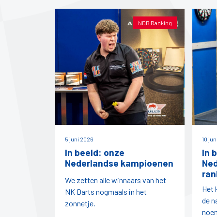
NDB Ranking
5 juni 2026
10 ju
In beeld: onze
In 
Nederlandse kampioenen
Ned
ran
We zetten alle winnaars van het
Het 
NK Darts nogmaals in het
de n
zonnetje.
noe