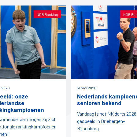
NDB Ranking
NDB Ran
ni 2026
31 mei 2026
beeld: onze
Nederlands kampioen
erlandse
senioren bekend
kingkampioenen
Vandaag is het NK darts 2026
komende jaar mogen zij zich
gespeeld in Driebergen-
ationale rankingkampioenen
Rijsenburg.
men!