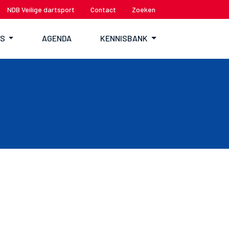
NDB Veilige dartsport
Contact
Zoeken
TS
AGENDA
KENNISBANK