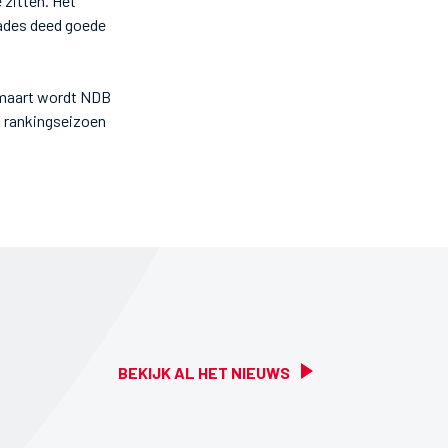
 zitten. Het
rades deed goede
 maart wordt NDB
t rankingseizoen
BEKIJK AL HET NIEUWS