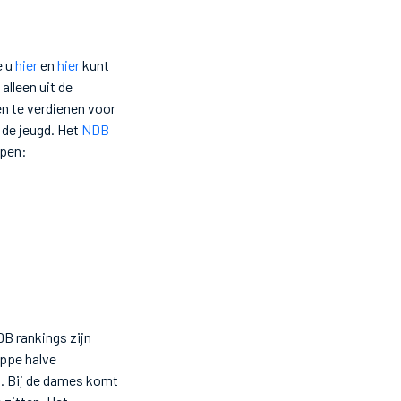
e u
hier
en
hier
kunt
alleen uit de
n te verdienen voor
 de jeugd. Het
NDB
Open:
DB rankings zijn
appe halve
ts. Bij de dames komt