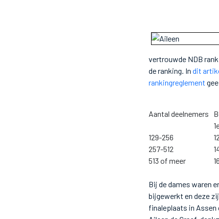
vertrouwde NDB ranki
de ranking. In
dit artik
rankingreglement
geef
Aantal deelnemers
B
1
129-256
1
257-512
1
513 of meer
1
Bij de dames waren er
bijgewerkt en deze zi
finaleplaats in Assen