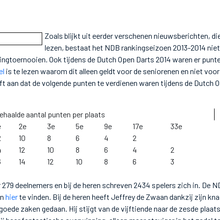
Zoals blijkt uit eerder verschenen nieuwsberichten, di
lezen, bestaat het NDB rankingseizoen 2013-2014 niet 
ngtoernooien. Ook tijdens de Dutch Open Darts 2014 waren er punte
el
is te lezen waarom dit alleen geldt voor de seniorenen en niet voor
t aan dat de volgende punten te verdienen waren tijdens de Dutch 
ehaalde aantal punten per plaats
e
2e
3e
5e
9e
17e
33e
2
10
8
6
4
2
4
12
10
8
6
4
2
6
14
12
10
8
6
3
 279 deelnemers en bij de heren schreven 2434 spelers zich in. De N
jn
hier
te vinden. Bij de heren heeft Jeffrey de Zwaan dankzij zijn kn
 goede zaken gedaan. Hij stijgt van de vijftiende naar de zesde plaa