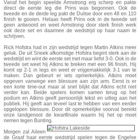
Vanaf het begin speelde Armstrong erg scherp en pakte
direct de eerste leg die Prins was begonnen. Ook de
tweede en de derde leg pakt de Duitse door een 48 en 110
finish te gooien. Helaas heeft Prins ook in de tweede set
geen antwoord en weet Armstrong door sterk finish werk
ook deze set en daarmee de wedstrijd op haar naam te
schrijven.
Rick Hofstra had in zijn wedstrijd tegen Martin Atkins meer
geluk. De uit Sneek afkomstige Hofstra begint sterk aan de
wedstrijd en wint de eerste set met maar liefst 3-0. Ook in de
tweede set weet hij Atkins te breken met een 96 finish. Hij
komt op 2-1 in legs en weet er vrijgemakkelijk 3-1 van te
maken. Dan gebeurt er iets opmerkelijks. Atkins moet
opgeven vanwege een blessure aan zijn arm. Eerst is er
een korte time-out maar al snel blijkt dat Atkins echt niet
verder kan. Beide spelers komen samen terug op het
podium en Atkins geeft persoonlijk tekst en uitleg aan het
publiek. Hij geeft aan teveel last te hebben van een eerder
opgelopen blessure. Door dit opmerkelijke voorval bereikt
onze landgenoot de kwartfinale waarin hij het op moet
nemen tegen Bunting.
Morgen zal Aileen
de Graaf haar eerste wedstrijd spelen tegen de Engelse