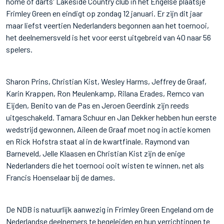
home of darts' Lakeside Country club in het Engelse plaatsje
Frimley Green en eindigt op zondag 12 januari. Er zijn dit jaar
maar liefst veertien Nederlanders begonnen aan het toernooi,
het deelnemersveld is het voor eerst uitgebreid van 40 naar 56
spelers.
Sharon Prins, Christian Kist, Wesley Harms, Jeffrey de Graaf,
Karin Krappen, Ron Meulenkamp, Rilana Erades, Remco van
Eijden, Benito van de Pas en Jeroen Geerdink zijn reeds
uitgeschakeld. Tamara Schuur en Jan Dekker hebben hun eerste
wedstrijd gewonnen, Aileen de Graaf moet nog in actie komen
en Rick Hofstra staat al in de kwartfinale. Raymond van
Barneveld, Jelle Klaasen en Christian Kist zijn de enige
Nederlanders die het toernooi ooit wisten te winnen, net als
Francis Hoenselaar bij de dames.
De NDB is natuurlijk aanwezig in Frimley Green Engeland om de
Nederlandse deelnemers te begeleiden en hun verrichtingen te