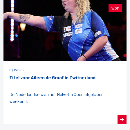
WDF
8 juni 2026
Titel voor Aileen de Graaf in Zwitserland
De Nederlandse won het Helvetia Open afgelopen
weekend.