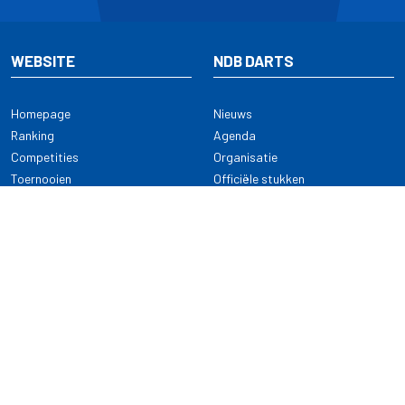
WEBSITE
NDB DARTS
Homepage
Nieuws
Ranking
Agenda
Competities
Organisatie
Toernooien
Officiële stukken
Selectie
Alle onderwerpen
NDB Darts
Kennisbank
KENNISBANK
CONTACT
Dartsport
Nederlandse Darts Bond
NDB Veilige dartsport
Archimedesbaan 7
Gedragsregels
3439 ME Nieuwegein