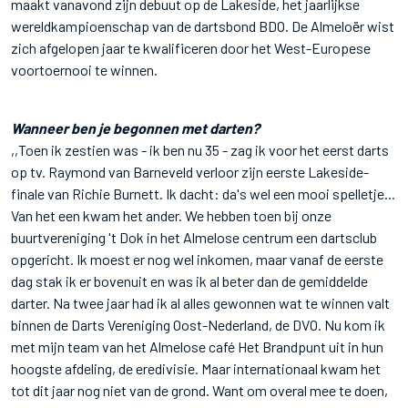
maakt vanavond zijn debuut op de Lakeside, het jaarlijkse
wereldkampioenschap van de dartsbond BDO. De Almeloër wist
zich afgelopen jaar te kwalificeren door het West-Europese
voortoernooi te winnen.
Wanneer ben je begonnen met darten?
,,Toen ik zestien was - ik ben nu 35 - zag ik voor het eerst darts
op tv. Raymond van Barneveld verloor zijn eerste Lakeside-
finale van Richie Burnett. Ik dacht: da's wel een mooi spelletje...
Van het een kwam het ander. We hebben toen bij onze
buurtvereniging 't Dok in het Almelose centrum een dartsclub
opgericht. Ik moest er nog wel inkomen, maar vanaf de eerste
dag stak ik er bovenuit en was ik al beter dan de gemiddelde
darter. Na twee jaar had ik al alles gewonnen wat te winnen valt
binnen de Darts Vereniging Oost-Nederland, de DVO. Nu kom ik
met mijn team van het Almelose café Het Brandpunt uit in hun
hoogste afdeling, de eredivisie. Maar internationaal kwam het
tot dit jaar nog niet van de grond. Want om overal mee te doen,