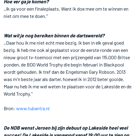
Hoe ver ga je komen?
,,Ik ga voor een finaleplaats. Want ik doe mee om te winnen en
niet om mee te doen.''
Wat wil je nog bereiken binnen de dartswereld?
,,Daar hou ik me niet echt mee bezig, ik ben in elk geval goed
bezig. Ik heb me ook al geplaatst voor de eerste ronde van een
nieuw groot tv-toernooi met een prijzengeld van 115.000 Britse
ponden, de BDO World Trophy die begin februari in Blackpool
wordt gehouden. Ik tref dan de Engelsman Gary Robson. 2013
was m'n beste jaar als darter, hoewel ik in 2012 beter gooide.
Maar nu heb ik me wel weten te plaatsen voor de Lakeside en de
World Trophy.''
Bron:
www.tubantia.nl
De NDB wenst Jeroen bij zijn debuut op Lakeside heel veel
succes! De Lakeside is vanavond vanaf 19:00 uur te zien op