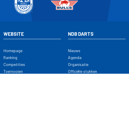
WEBSITE
NDB DARTS
Homepage
Nieuws
Ranking
Agenda
Competities
Organisatie
Toernooien
Officiële stukken
Selectie
Alle onderwerpen
NDB Darts
Kennisbank
KENNISBANK
CONTACT
Dartsport
Nederlandse Darts Bond