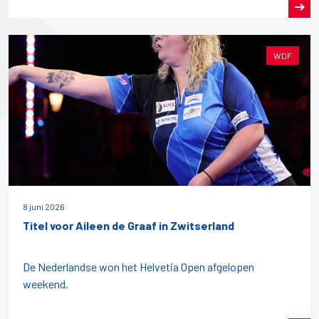
WDF
8 juni 2026
Titel voor Aileen de Graaf in Zwitserland
De Nederlandse won het Helvetia Open afgelopen
weekend.