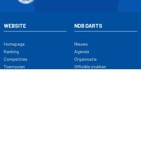
WEBSITE
NDB DARTS
Homepage
Nieuws
Ranking
Agenda
Competities
Organisatie
Toernooien
Officiële stukken
Selectie
Alle onderwerpen
NDB Darts
Kennisbank
KENNISBANK
CONTACT
Dartsport
Nederlandse Darts Bond
NDB Veilige dartsport
Archimedesbaan 7