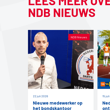
LEES MEER OV
NDB NIEUWS
NDB Nieuws
22 juli 2026
15 jul
Nieuwe medewerker op
Ned
het bondskantoor
ont