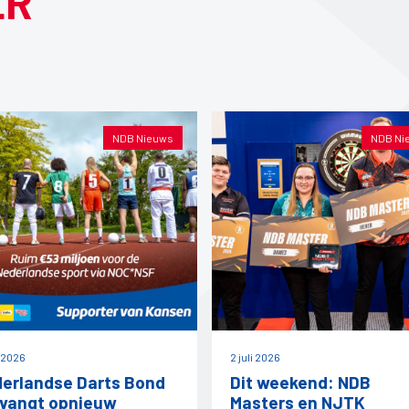
ER
NDB Nieuws
NDB Ni
i 2026
2 juli 2026
erlandse Darts Bond
Dit weekend: NDB
vangt opnieuw
Masters en NJTK