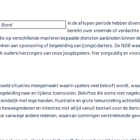
In de aflopen periode hebben dive
bereikt over vreemde of verdachte
die op verschillende manieren bepaalde diensten aanbieden binnen de
enken aan sponsoring of begeleiding van (jonge) darters. De NDB waa
k ouders/verzorgers van onze jeugdspelers, hier zorgvuldig en voor
beeld situaties meegemaakt waarin spelers veel belooft wordt, waa
begeleiding naar en tijdens toernooien. Beloftes die soms niet nag
eindelijk met lege handen, frustratie en grote teleurstelling achterblij
 beweegredenen en intenties niet altijd vanuit bestwil voor de darts
ar vanwege andere redenen, waarvan sommigen verstrekkende gev