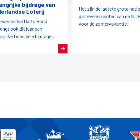
angrijke bijdrage van
Het zijn de laatste grote nati
erlandse Loterij
dartevenementen van de ND
ederlandse Darts Bond
voor de zomervakantie!
angt ook dit jaar een
ngrijke financiële bijdrage
it de afdracht van
rlandse Loterij aan de
rlandse sport.