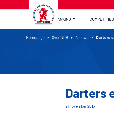
RANKING
COMPETITIES
Homepage
Over NDB
Nieuws
Darters e
Darters 
21 november 2013