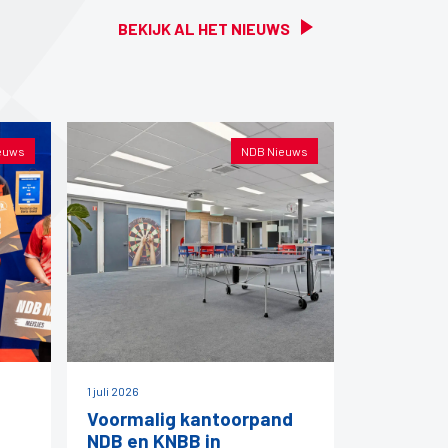
BEKIJK AL HET NIEUWS
euws
NDB Nieuws
1 juli 2026
Voormalig kantoorpand
NDB en KNBB in