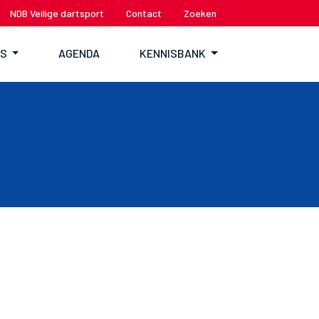
NDB Veilige dartsport
Contact
Zoeken
TS
AGENDA
KENNISBANK