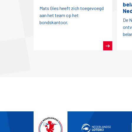
bel
Mats Gies heeft zich toegevoegd
Ned
aan het team op het
De N
bondskantoor.
ontv
bela
vanu
Nede
Nede