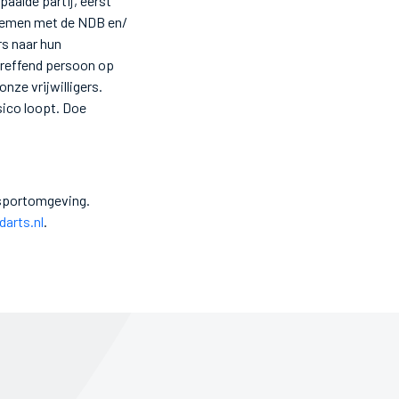
aalde partij, eerst
e nemen met de NDB en/
rs naar hun
etreffend persoon op
onze vrijwilligers.
isico loopt. Doe
 sportomgeving.
arts.nl
.