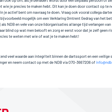
an ook op om, als je benadert wordt door een bepaald persoon of bep
t wie je precies te maken hebt. Dit kan je doen door contact op t
in je actief bent om navraag te doen. Vraag ook vooral collega darte
t bijvoorbeeld mogelijk om een Verklaring Omtrent Gedrag van het b
j als NDB en vele van onze lidorganisaties al lange tijd verlangen van 
aar blind op wat men belooft en zorg er eerst voor dat je zelf geen r
cies te weten met wie of wat je te maken hebt!
nd veel waarde aan integriteit binnen de dartssport en een veilige
 langer en neem contact op met de NDB via 070-3667206 of
info@ndbd