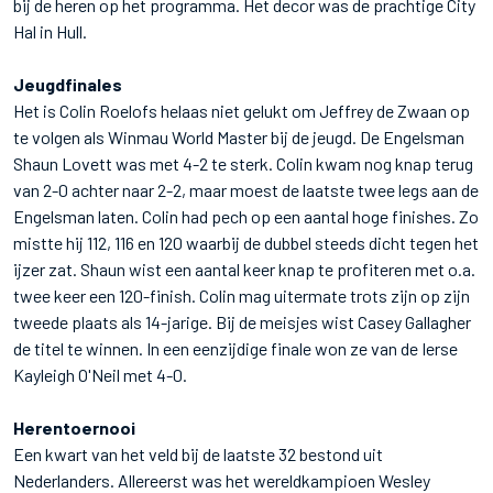
bij de heren op het programma. Het decor was de prachtige City
Hal in Hull.
Jeugdfinales
Het is Colin Roelofs helaas niet gelukt om Jeffrey de Zwaan op
te volgen als Winmau World Master bij de jeugd. De Engelsman
Shaun Lovett was met 4-2 te sterk. Colin kwam nog knap terug
van 2-0 achter naar 2-2, maar moest de laatste twee legs aan de
Engelsman laten. Colin had pech op een aantal hoge finishes. Zo
mistte hij 112, 116 en 120 waarbij de dubbel steeds dicht tegen het
ijzer zat. Shaun wist een aantal keer knap te profiteren met o.a.
twee keer een 120-finish. Colin mag uitermate trots zijn op zijn
tweede plaats als 14-jarige. Bij de meisjes wist Casey Gallagher
de titel te winnen. In een eenzijdige finale won ze van de Ierse
Kayleigh O'Neil met 4-0.
Herentoernooi
Een kwart van het veld bij de laatste 32 bestond uit
Nederlanders. Allereerst was het wereldkampioen Wesley