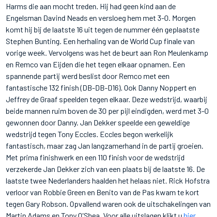
Harms die aan mocht treden. Hij had geen kind aan de
Engelsman Davind Neads en versloeg hem met 3-0. Morgen
komt hij bij de laatste 16 uit tegen de nummer één geplaatste
Stephen Bunting. Een herhaling van de World Cup finale van
vorige week. Vervolgens was het de beurt aan Ron Meulenkamp
en Remco van Eijden die het tegen elkaar opnamen. Een
spannende partij werd beslist door Remco met een
fantastische 132 finish (DB-DB-D16). Ook Danny Noppert en
Jeffrey de Graaf speelden tegen elkaar. Deze wedstrijd, waarbij
beide mannen ruim boven de 30 per pijl eindigden, werd met 3-0
gewonnen door Danny. Jan Dekker speelde een geweldige
wedstrijd tegen Tony Eccles. Eccles begon werkelijk
fantastisch, maar zag Jan langzamerhand in de partij groeien.
Met prima finishwerk en een 110 finish voor de wedstrijd
verzekerde Jan Dekker zich van een plaats bij de laatste 16. De
laatste twee Nederlanders haalden het helaas niet. Rick Hofstra
verloor van Robbie Green en Benito van de Pas kwam te kort
tegen Gary Robson. Opvallend waren ook de uitschakelingen van
Martin Adams en Tony O'Shea. Voor alle uitslagen klikt u
hier
.