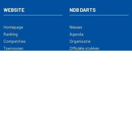
WEBSITE
NDB DARTS
Homepage
Nieuws
Ranking
Agenda
Competities
Organisatie
Toernooien
Officiële stukken
Selectie
Alle onderwerpen
NDB Darts
Kennisbank
KENNISBANK
CONTACT
Dartsport
Nederlandse Darts Bond
NDB Veilige dartsport
Archimedesbaan 7
Gedragsregels
3439 ME Nieuwegein
Reglementen